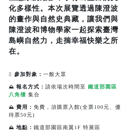
化多樣性。本次展覽透過陳澄波
的畫作與自然史典藏，讓我們與
陳澄波和博物學家一起探索臺灣
島嶼自然力，走揣幸福快樂之所
在。
參加對象：
一般大眾

報名方式：
請依場次時間至
鐵道部園區
⛰️
八角樓
集合
費用：
免費，須購票入館(全票100元、優
⛰️
待票50元)
地點：
鐵道部園區南翼1F 特展區
⛰️