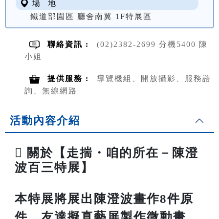
場 地
鐵道部園區 廳舍南翼 1F特展區
聯絡資訊 :
(02)2382-2699 分機5400 陳
小姐
提供服務 :
導覽機組、開放攝影、服務諮
詢、無線網路
活動內容介紹

關於【走揣・咱的所在－陳澄
波百三特展】
本特展將展出陳澄波畫作8件原
件、友達擬真藝屏製作微動畫、