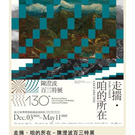
走揣・咱的所在－陳澄波百三特展