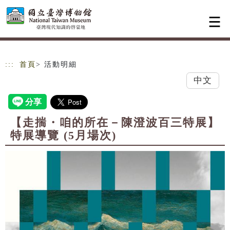
跳到主要內容
網站導覽
:::
首頁
> 活動明細
中文
【走揣・咱的所在－陳澄波百三特展】
特展導覽 (5月場次)