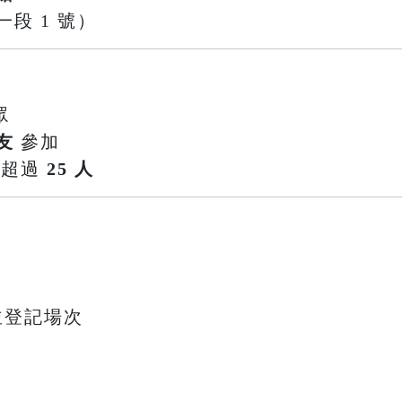
段 1 號）
眾
友
參加
不超過
25 人
並登記場次