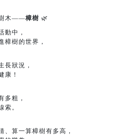
樹木——
樟樹
🌿
活動中，
進樟樹的世界，
生長狀況，
健康！
有多粗，
線索。
猜、算一算樟樹有多高，