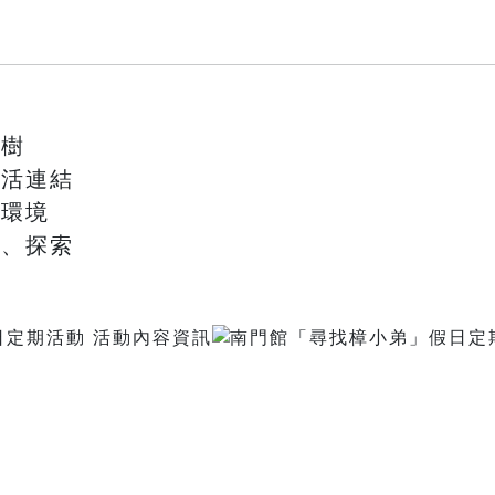
樟樹
生活連結
然環境
論、探索