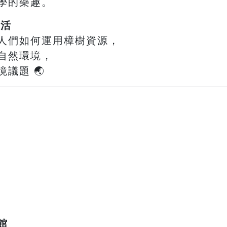
學的樂趣。
生活
人們如何運用樟樹資源，
自然環境，
議題 🌏
館