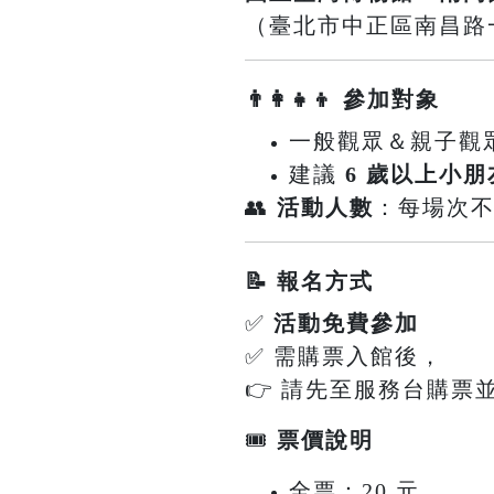
（臺北市中正區南昌路一
👨‍👩‍👧‍👦 參加對象
一般觀眾＆親子觀
建議
6 歲以上小朋
👥
活動人數
：每場次
📝 報名方式
✅
活動免費參加
✅ 需購票入館後，
👉 請先至服務台購票
🎟
票價說明
全票：20 元