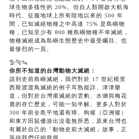
球生物多樣性的 20%。但自人類開啟大航海
時代、征服地球上所有陸地以來的 500 年
間，已知滅絕物種之中高達 75% 是島嶼物
種，已知至少有 800 種島嶼物種不幸滅絕，
物種滅絕成為島嶼生態歷史中最受矚目、也
最慘烈的一頁。
🦤🐆🦦
你所不知道的台灣動物大滅絕：
談到史前島嶼滅絕，我們對於 17 世紀模里
西斯渡渡鳥滅絕的例子耳熟能詳、津津樂
道，但對於台灣甫滅絕的雲豹、水獺與梅花
鹿的存亡歷史，可能一知半解。更多人對於
300 年前全島平地還有獐、狗獾（亞洲獾）
和東方田鼠優游出沒毫無所悉，原來台灣也
有屬於自己的「動物史前大滅絕」故事，正
等待我們仔細發掘。