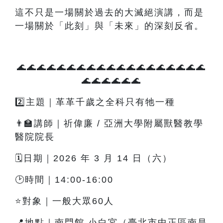
這不只是一場關於過去的大滅絕演講，而是
一場關於「此刻」與「未來」的深刻反省。
🌊🌊🌊🌊🌊🌊🌊🌊🌊🌊🌊🌊🌊🌊🌊🌊🌊🌊🌊
🌊🌊🌊🌊🌊🌊
2️⃣主題｜革革千歲之全科只有牠一種
👨‍🏫講師｜祈偉廉 / 亞洲大學附屬獸醫教學
醫院院長
🗓️日期｜2026 年 3 月 14 日（六）
🕑時間｜14:00-16:00
⭐對象｜一般大眾60人
📍地點｜南門館 小白宮（臺北市中正區南昌