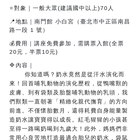
⭐對象｜一般大眾(建議國中以上)70人
📍地點｜南門館 小白宮（臺北市中正區南昌
路一段 1 號）
💰費用｜講座免費參加，需購票入館(全票
20元，半票10元)
🔷內容
｜
你知道嗎？奶水竟然是從汗水演化而
來！回首哺乳動物的演化歷程，從鴨嘴獸的
皮膚、到有袋類及胎盤哺乳動物的乳頭，我
們獸類一直朝著「精緻化親代撫育」的方向
前進。不僅懷胎數月，還得耗費自身能量製
造奶水讓寶寶得以成長。紅毛猩猩的小孩甚
至得一路喝奶喝到九歲大！此外，媽媽們非
常用心良苦地打造最適合胎兒的奶水，袋鼠