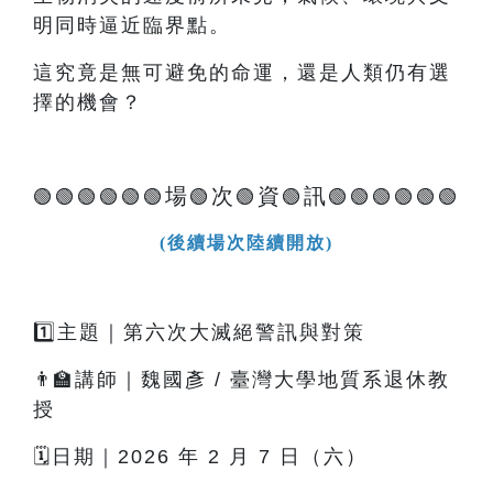
明同時逼近臨界點。
這究竟是無可避免的命運，還是人類仍有選
擇的機會？
場
次
資
訊
🟢🟢🟢🟢🟢🟢
🟢
🟢
🟢
🟢🟢🟢🟢🟢🟢
(後續場次陸續開放)
1️⃣主題｜第六次大滅絕警訊與對策
👨‍🏫講師｜魏國彥 / 臺灣大學地質系退休教
授
🗓️日期｜2026 年 2 月 7 日（六）