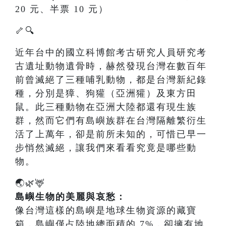
20 元、半票 10 元）
🦴🔍
近年台中的國立科博館考古研究人員研究考
古遺址動物遺骨時，赫然發現台灣在數百年
前曾滅絕了三種哺乳動物，都是台灣新紀錄
種，分別是獐、狗獾（亞洲獾）及東方田
鼠。此三種動物在亞洲大陸都還有現生族
群，然而它們有島嶼族群在台灣隔離繁衍生
活了上萬年，卻是前所未知的，可惜已早一
步悄然滅絕，讓我們來看看究竟是哪些動
物。
🌏🌿🦌
島嶼生物的美麗與哀愁：
像台灣這樣的島嶼是地球生物資源的藏寶
箱，島嶼僅占陸地總面積的 7%，卻擁有地