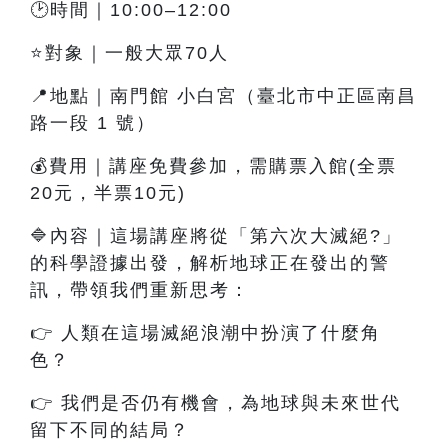
🕑時間｜10:00–12:00
⭐對象｜一般大眾70人
📍地點｜南門館 小白宮（臺北市中正區南昌
路一段 1 號）
💰費用｜講座免費參加，需購票入館(全票
20元，半票10元)
🔷內容
｜這
場講座將從「第六次大滅絕?」
的科學證據出發，解析地球正在發出的警
訊，帶領我們重新思考：
👉
人類在這場滅絕浪潮中扮演了什麼角
色？
👉
我們是否仍有機會，為地球與未來世代
留下不同的結局？