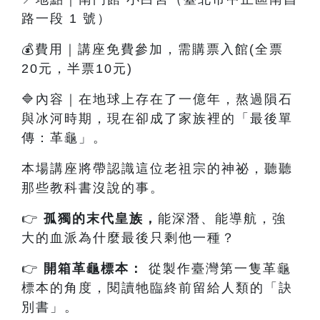
路一段 1 號）
💰費用｜講座免費參加，需購票入館(全票
20元，半票10元)
🔷內容
｜
在地球上存在了一億年，熬過隕石
與冰河時期，現在卻成了家族裡的「最後單
傳：革龜」。
本場講座將帶認識這位老祖宗的神祕，聽聽
那些教科書沒說的事。
👉
孤獨的末代皇族
，
能深潛、能導航，強
大的血派為什麼最後只剩他一種？
👉
開箱革龜標本：
從製作臺灣第一隻革龜
標本的角度，閱讀牠臨終前留給人類的「訣
別書」。