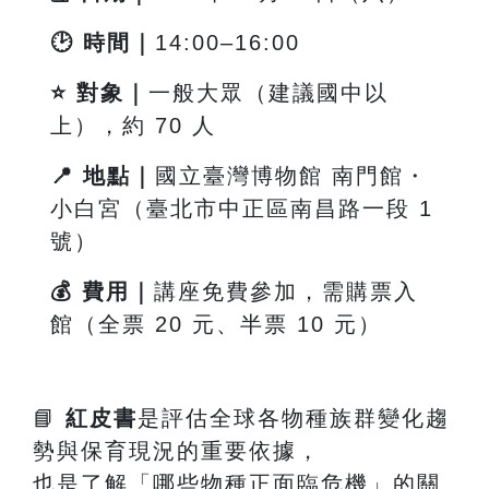
🕑
時間｜
14:00
–16:00
⭐
對象｜
一般大眾（建議國中以
上），約 70 人
📍
地點｜
國立臺灣博物館 南門館・
小白宮（臺北市中正區南昌路一段
1
號）
💰
費用｜
講座免費參加，需購票入
館（全票 20 元、半票 10 元）
📘
紅皮書
是評估全球各物種族群變化趨
勢與保育現況的重要依據，
也是了解「哪些物種正面臨危機」的關