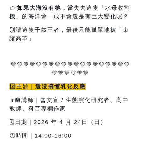
👉
如果大海沒有牠
，當
失去這隻「水母收割
機」的海洋會一成不會還是有巨大變化呢？
別讓這隻千歲王者，最後只能孤單地被「束
諸高革」
💚💚💚💚💚💚💚💚💚💚💚💚💚💚💚💚💚💚💚
💚💚💚💚💚💚
3️⃣主題｜
還沒搞懂乳化反應
👨‍🏫講師｜曾文宣 / 生態演化研究者、高中
教師、科普專欄作家
🗓️日期｜2026 年 4 月 24日（日）
🕑時間｜14:00-16:00