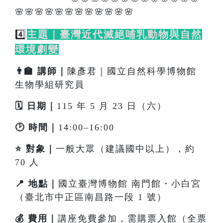
🌸🌸🌸🌸🌸🌸🌸🌸🌸🌸🌸🌸
4️⃣
主題｜臺灣近代滅絕哺乳動物與自然
環境劇變
👨‍🏫 講師｜
陳彥君｜國立自然科學博物館
生物學組研究員
🗓️ 日期｜
115 年 5 月 23 日（六）
🕑 時間｜
14:00–16:00
⭐ 對象｜
一般大眾（建議國中以上），約
70 人
📍 地點｜
國立臺灣博物館 南門館・小白宮
（臺北市中正區南昌路一段 1 號）
💰 費用｜
講座免費參加，需購票入館（全票