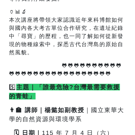
🏺📊🔬
本次講座將帶領大家認識近年來科博館如何
與國內各大考古單位合作研究，在遺址紀錄
中「尋寶」的歷程，也一同了解如何從新發
現的物種線索中，探悉古代台灣島的原始自
然風貌。
🐸🐸🐸🐸🐸🐸🐸🐸🐸🐸
🐸🐸🐸🐸🐸🐸🐸🐸🐸🐸🐸🐸🐸🐸🐸🐸🐸
5️⃣
主題｜「誰最危險?台灣最需要救援
的青蛙」
👨
🏫
講師｜楊懿如副教授
｜國立東華大
學的自然資源與環境學系
🗓
️
日期｜
115
年 7 月 4 日（六）