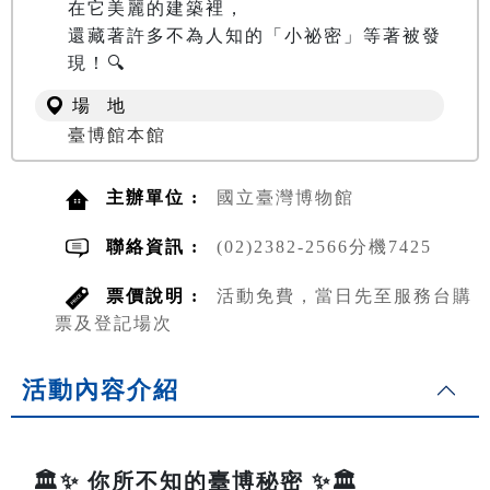
在它美麗的建築裡，

還藏著許多不為人知的「小祕密」等著被發
現！🔍
場 地
臺博館本館
主辦單位 :
國立臺灣博物館
聯絡資訊 :
(02)2382-2566分機7425
票價說明 :
活動免費，當日先至服務台購
票及登記場次
活動內容介紹
🏛️✨ 你所不知的臺博秘密 ✨🏛️