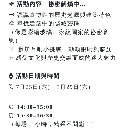
🌱 活動內容｜祕密解鎖中…
🗝️ 認識臺博館的歷史起源與建築特色
🎨 尋找建築中的隱藏密碼
（像是彩繪玻璃、家紋圖案的祕密意
思）
🕵️‍♀️ 參加互動小挑戰，動動眼睛與腦筋
✨ 感受文化與歷史交織而成的迷人魅力
⌚ 活動日期與時間
🗓 7月25日(六)、8月29日(六)
⏰
14:00–15:00
⏰
15:30–16:30
（每場 1 小時，精采不間斷！）