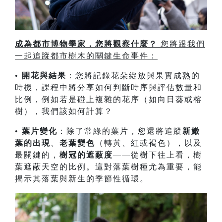
成為都市博物學家，您將觀察什麼？
您將跟我們
一起追蹤都市樹木的關鍵生命事件：
•
開花與結果
：您將記錄花朵綻放與果實成熟的
時機，課程中將分享如何判斷時序與評估數量和
比例，例如若是碰上複雜的花序（如向日葵或榕
樹），我們該如何計算？
•
葉片變化
：除了常綠的葉片，您還將追蹤
新嫩
葉的出現
、
老葉變色
（轉黃、紅或褐色），以及
最關鍵的，
樹冠的遮蔽度
——從樹下往上看，樹
葉遮蔽天空的比例。這對落葉樹種尤為重要，能
揭示其落葉與新生的季節性循環。