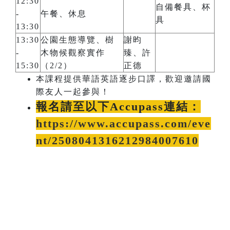
12:30
自備餐具、杯
-
午餐、休息
具
13:30
13:30
公園生態導覽、樹
謝昀
-
木物候觀察實作
臻、許
15:30
（2/2）
正德
本課程提供華語英語逐步口譯，歡迎邀請國
際友人一起參與！
報名請至以下Accupass連結：
https://www.accupass.com/eve
nt/2508041316212984007610