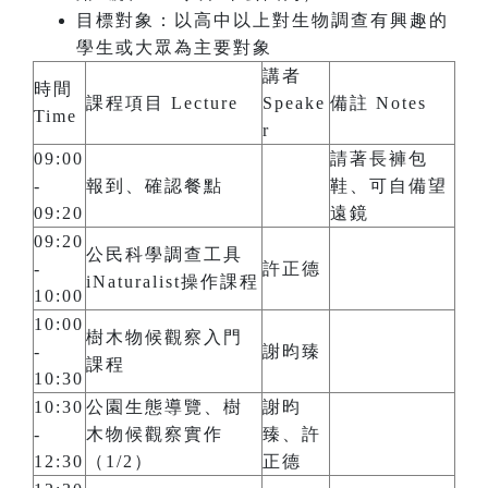
目標對象：以高中以上對生物調查有興趣的
學生或大眾為主要對象
講者
時間
課程項目 Lecture
Speake
備註 Notes
Time
r
09:00
請著長褲包
-
報到、確認餐點
鞋、可自備望
09:20
遠鏡
09:20
公民科學調查工具
-
許正德
iNaturalist操作課程
10:00
10:00
樹木物候觀察入門
-
謝昀臻
課程
10:30
10:30
公園生態導覽、樹
謝昀
-
木物候觀察實作
臻、許
12:30
（1/2）
正德