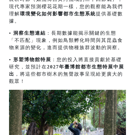
現代專家預測櫻花花期一樣，您的觀察能為我們
理解
環境變化如何影響都市生態系統
提供基礎數
據。
•
洞察生態連結
：長期數據能揭示關鍵的生態
「不匹配」現象，例如鳥類孵化時間與其昆蟲食
物來源的變化，進而提供物種族群波動的洞察。
•
形塑博物館特展
：您的投入將直接貢獻於基礎
研究，並預計在
2027年臺博館都市生態特展中展
出
，將這些都市樹木的無聲故事呈現給更廣大的
觀眾！