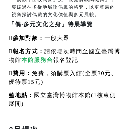
突破過往多從地域論偶戲的格套，以更寬廣的
視角探討偶戲的文化價值與多元風貌。
「偶
‧
多元文化之身」特展導覽

參加對象：
一般大眾

報名方式：
請依場次時間至國立臺灣博
物館
本館服務台
報名登記

費用：
免費，須購票入館
(
全票
30
元、
優待票
15
元
)
藍
地點：
國立臺灣博物館本館
(1
樓東側
展間
)