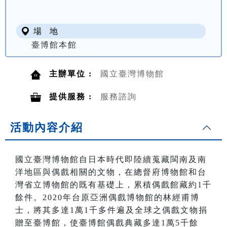
場 地
臺博館本館
主辦單位 :
國立臺灣博物館
提供服務 :
服務諮詢
活動內容介紹
國立臺灣博物館自日本時代即陸續蒐藏閩南及南
洋地區與偶戲相關的文物，在總督府博物館和台
灣省立博物館的既有基礎上，累積偶戲館藏約
1
千
餘件。
2020
年台原亞洲偶戲博物館的林經甫博
士，將其多達
1
萬
1
千多件遍及全球之偶戲文物捐
贈至臺博館，使臺博館偶戲典藏多達
1
萬
5
千餘