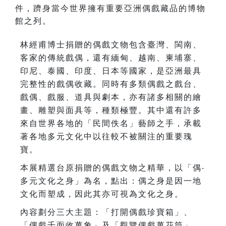
件，躋身當今世界擁有重要亞洲偶戲藏品的博物
館之列。
林經甫博士捐贈的偶戲文物包含臺灣、閩南、
客家的傳統戲偶，還有緬甸、越南、柬埔寨、
印尼、泰國、印度、日本等國家，是亞洲最具
完整性的戲偶收藏。同時有多類偶戲之戲台、
戲偶、戲服、道具與劇本，亦有諸多相關的繪
畫、雕塑與面具等，種類極豐。其中還有許多
來自世界各地的「民間佚名」藝師之手，承載
著各地多元文化中以往較不被關注的重要瑰
寶。
本展精選台原捐贈的偶戲文物之精華，以「偶‧
多元文化之身」為名，點出：偶之身是因一地
文化而塑成，因此其亦可視為文化之身。
內容劃分三大主題：「打開偶戲珍寶箱」、
「偶戲千面收萬象」及「觀覽偶戲萬花筒」，