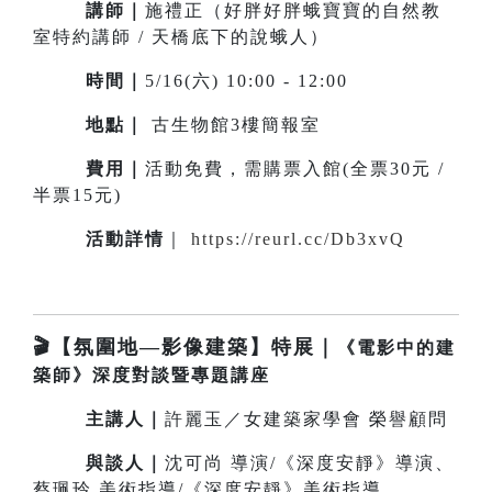
講師｜
施禮正（好胖好胖蛾寶寶的自然教
室特約講師 / 天橋底下的說蛾人）
時間｜
5/16(六) 10:00 - 12:00
地點｜
古生物館3樓簡報室
費用｜
活動免費，需購票入館(全票30元 /
半票15元)
活動詳情
｜
https://reurl.cc/Db3xvQ
🎬【氛圍地—影像建築】特展｜
《電影中的建
築師》深度對談暨專題講座
主講人
｜
許麗玉／女建築家學會 榮譽顧問
與談
人
｜
沈可尚 導演/《深度安靜》導演、
蔡珮玲 美術指導/《深度安靜》美術指導