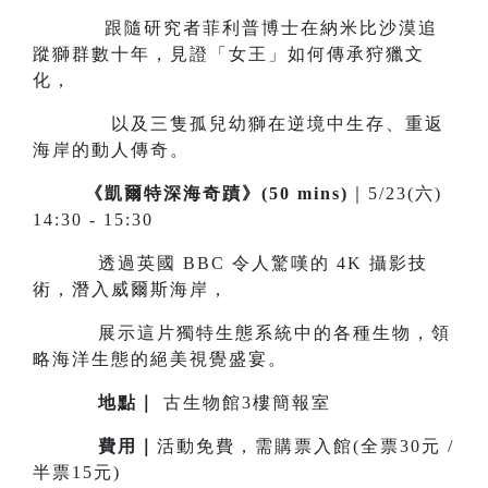
跟隨研究者菲利普博士在納米比沙漠追
蹤獅群數十年，見證「女王」如何傳承狩獵文
化，
以及三隻孤兒幼獅在逆境中生存、重返
海岸的動人傳奇。
《凱爾特深海奇蹟》(50 mins)
｜5/23(六)
14:30 - 15:30
透過英國 BBC 令人驚嘆的 4K 攝影技
術，潛入威爾斯海岸，
展示這片獨特生態系統中的各種生物，領
略海洋生態的絕美視覺盛宴。
地點｜
古生物館3樓簡報室
費用｜
活動免費，需購票入館(全票30元 /
半票15元)