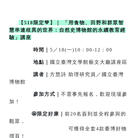
【518限定💚】
｜
「用食物、田野和群眾智
慧串連歧異的世界：自然史博物館的永續教育經
驗」講座
時間｜
5／18(一)10：00-12：00
地點｜
國立臺灣文學館藝文大廳講座區
講者｜
方慧詩 助理研究員／國立臺灣
博物館
參加方式｜
不需事先報名，歡迎現場參
加！
🤩限定好康｜
前20名簽到並全程參與的
觀眾，
可獲得全套4款臺博好物
摺頁！