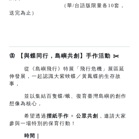
（華/台語版限量各10套，
送完為止）
🦋 【與蝶同行，島嶼共創】手作活動 ✂️
從《島嶼飛行》特展「飛行危機」展區延
伸發展，一起認識大紫蛺蝶／黃鳳蝶的生存故
事，
並以集結百隻蝶/蛾、復育臺灣島嶼的創作
想像為核心，
希望透過
摺紙手作
×
公眾共創
，邀請大家
參與一場特別的保育行動！
時間｜