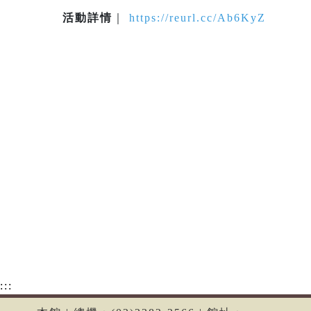
活動詳情
｜
https://reurl.cc/Ab6KyZ
:::