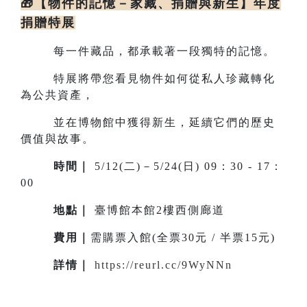
🎁【物件的記憶－家藏、捐贈與新生】年度
捐贈特展
每一件藏品，都承載著一段獨特的記憶。
特展將帶您看見物件如何從私人珍藏轉化
為公共資產，
並在博物館中獲得新生，延續它們的歷史
價值與故事。
時間｜
5/12(二)－5/24(日) 09：30 - 17：
00
地點
｜
臺博館本館2樓西側廊道
費用｜
需購票入館(全票30元 / 半票15元)
詳情
｜
https://reurl.cc/9WyNNn