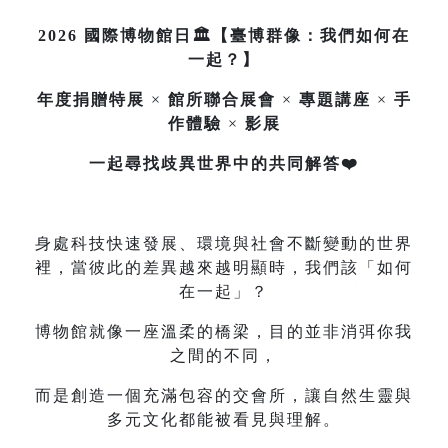
2026 國際博物館日🏛️【臺博群像：我們如何在
一起？】
年度捐贈特展
×
館所聯合展會
×
專題講座
×
手
作體驗
×
影展
一起尋找歧異世界中的共同解答❤️
身處科技快速發展、環境與社會不斷變動的世界
裡，當彼此的差異越來越明顯時，我們該「如何
在一起」？
博物館就像一座溫柔的橋梁，目的並非消弭你我
之間的不同，
而是創造一個充滿包容的交會所，讓自然生靈與
多元文化都能被看見與理解。