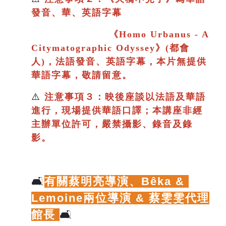
發音、華、英語字幕
《
Homo Urbanus - A
Citymatographic Odyssey》(都會
人)，法語發音、英語字幕，本片
無提供
華語字幕，敬請留意。
⚠️
注意事項３：映後座談以法語及華語
進行
，現場提供華語口譯；
本講座非經
主辦單位許可，嚴禁攝影、錄音及錄
影。
🛋️
有關蔡明亮導演、
Bêka & 
Lemoine兩位導演 & 蔡雯雯代理
館長
🛋️