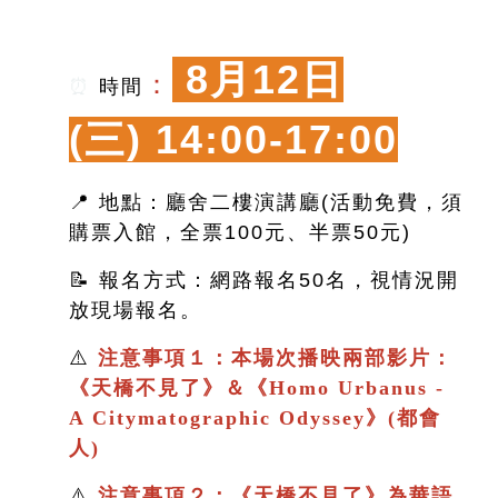
8月12日
：
⏰
時間
(三)
14:00-17:00
📍 地點：廳舍二樓演講廳(活動免費，須
購票入館，全票100元、半票50元)
📝 報名方式：網路報名50名，視情況開
放現場報名。
⚠️
注意事項１：本場次播映兩部影片：
《
天橋不見了
》＆
《
Homo Urbanus -
A Citymatographic Odyssey》(都會
人)
⚠️
注意事項２：
《
天橋不見了
》
為華語