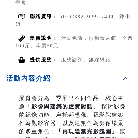
學會
聯絡資訊 :
(02)2382-2699#7400 陳小
姐
票價說明 :
活動免費，須購票入館｜全票
100元、半票50元
提供服務 :
服務諮詢、無線網路
活動內容介紹
展覽將分為三季展出不同作品，核心主
題
「影像與建築的虛實對話」
探討影像
的紀錄功能、烏托邦想像、電影院建築
作為觀影容器，以及建築作為影像場景
的多重角色；
「再現建築光影氛圍」
聚