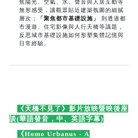
焦陽光、空氣、水、聲音與人居互動等
無形感受，讓觀眾貼近建築氛圍的細膩
層次；
「聚焦都市基礎設施」
則透過都
市漫遊、住宅影像與人行天橋等議題，
反思城市基礎設施如何形塑集體記憶與
日常經驗。
🛋️
《天橋不見了》影片放映暨映後座
談(華語發音，中、英語字幕)
🛋️
🛋️
《Homo Urbanus - A