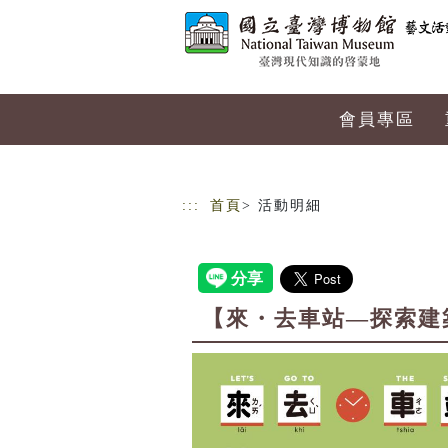
跳到主要內容
網站導覽
會員專區
:::
首頁
> 活動明細
【來・去車站—探索建