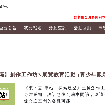
如切換分頁再回到本
重要公告
我要報名
活動查詢
活動回顧
導
築】創作工作坊X展覽教育活動 (青少年觀
《來・去 車站：探索建築》三種創作
身體感知、設計想像到繪本閱讀，邀請
像交通空間的各種可能！
