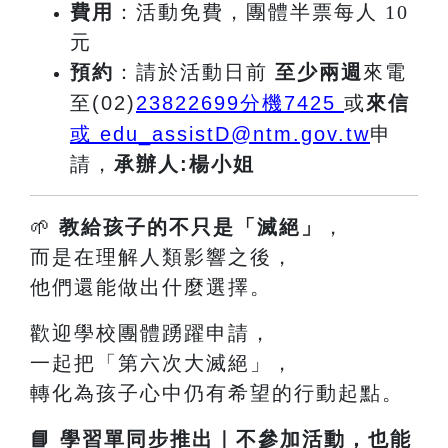
費用
：活動免費，團體半票每人 10
元
預約
：請於活動日前
至少兩週
來電
至(02)
23822699
分機7425
或
來信
或 edu_assistD@ntm.gov.tw
申
請
，
承辦人:楊小姐
🌱
教給孩子的不只是「滅絕」
，
而是在理解人類影響之後，
他們還能做出什麼選擇。
歡迎學校團體踴躍申請，
一起把「第六次大滅絕」，
轉化為孩子心中仍有希望的行動起點。
📘
學習單同步推出｜不參加活動，也能