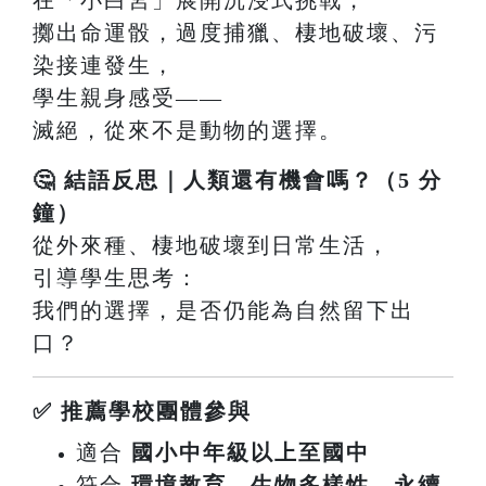
擲出命運骰，過度捕獵、棲地破壞、污
染接連發生，
學生親身感受——
滅絕，從來不是動物的選擇。
🤔 結語反思｜人類還有機會嗎？（5 分
鐘）
從外來種、棲地破壞到日常生活，
引導學生思考：
我們的選擇，是否仍能為自然留下出
口？
✅ 推薦學校團體參與
適合
國小中年級以上至國中
符合
環境教育、生物多樣性、永續