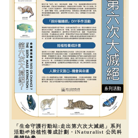
「生命守護行動站:走出第六次大滅絕」系列
活動🌱拾植性養成計劃・iNaturalist 公民科
學體驗🌍