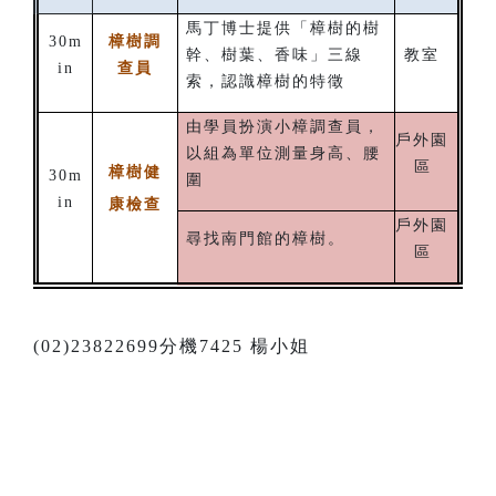
馬丁博士提供「樟樹的樹
30m
樟樹調
幹、樹葉、香味」三線
教室
in
查員
索，認識樟樹的特徵
由學員扮演小樟調查員，
戶外園
以組為單位測量身高、腰
區
樟樹健
30m
圍
in
康檢查
戶外園
尋找南門館的樟樹。
區
(02)23822699分機7425 楊小姐