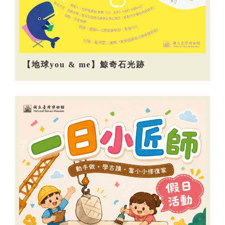
【地球you & me】鯨奇石光跡