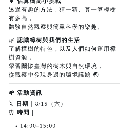
🌲
估算樹高小挑戰
透過有趣的方法，猜一猜、算一算樟樹
有多高，
體驗自然觀察與簡單科學的樂趣。
🌿
認識樟樹與我們的生活
了解樟樹的特色，以及人們如何運用樟
樹資源，
學習關懷臺灣的樹木與自然環境，
從觀察中發現身邊的環境議題 🌏
🌱 活動資訊
🗓
日期｜
8/15（六）
⏰
時間｜
14:00–15:00