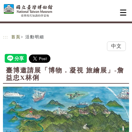
跳到主要內容
網站導覽
:::
首頁
> 活動明細
中文
臺博邀請展「博物．凝視 旅繪展」-詹
益忠X林俐