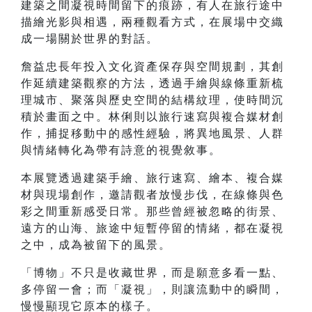
建築之間凝視時間留下的痕跡，有人在旅行途中
描繪光影與相遇，兩種觀看方式，在展場中交織
成一場關於世界的對話。
詹益忠長年投入文化資產保存與空間規劃，其創
作延續建築觀察的方法，透過手繪與線條重新梳
理城市、聚落與歷史空間的結構紋理，使時間沉
積於畫面之中。林俐則以旅行速寫與複合媒材創
作，捕捉移動中的感性經驗，將異地風景、人群
與情緒轉化為帶有詩意的視覺敘事。
本展覽透過建築手繪、旅行速寫、繪本、複合媒
材與現場創作，邀請觀者放慢步伐，在線條與色
彩之間重新感受日常。那些曾經被忽略的街景、
遠方的山海、旅途中短暫停留的情緒，都在凝視
之中，成為被留下的風景。
「博物」不只是收藏世界，而是願意多看一點、
多停留一會；而「凝視」，則讓流動中的瞬間，
慢慢顯現它原本的樣子。