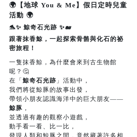
🌍【地球 You & Me】假日定時兒童
活動 🌍
🐬✨ 鯨奇石光跡 ✨🐋
跟著抹香鯨，一起探索骨骼與化石的祕
密旅程！
一隻抹香鯨，為什麼會來到古生物館
呢？🤔
在「
鯨奇石光跡
」活動中，
我們將從鯨豚的故事出發，
帶領小朋友認識海洋中的巨大朋友——
鯨豚
，
並透過有趣的觀察小遊戲，
動手看一看、比一比，
發現人類和鯨豚之間，竟然藏著許多相