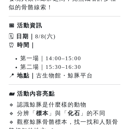
似的骨骼線索！
📅 活動資訊
🗓
日期｜
8/8(六)
⏰
時間｜
第一場｜14:00–15:00
第二場｜15:30–16:30
📍
地點｜
古生物館・鯨豚平台
🐋 活動內容亮點
🔹 認識鯨豚是什麼樣的動物
🔹 分辨「
標本
」與「
化石
」的不同
🔹 觀察鯨豚骨骼標本，找一找和人類骨