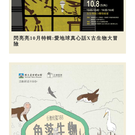
閃亮亮10月特輯:愛地球真心話X古生物大冒
險