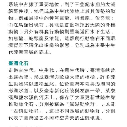
系統中占據了重要地位，到了三疊紀末期的大滅
絕事件後，牠們成為中生代陸地上最具優勢的動
物，例如展場中的黃河巨龍、特暴龍、伶盜龍；
而在鳥類出現前，翼龍是首度翱翔於天際的脊椎
動物；另外有群爬行動物則重新返回水下生活，
如魚龍、蛇頸龍及滄龍。這群爬行動物在不同環
境背景下演化出多樣的形態，分別成為主宰中生
代陸海空域的霸主。
臺灣化石
走過古生代、中生代，在新生代時，臺灣海峽曾
出露為陸，形成臺灣與歐亞大陸的橋樑，許多陸
生動物得以遷移至此。位於臺灣本島與澎湖間的
澎湖水道，以及臺南新化丘陵與左鎮一帶、菜寮
溪和鹽水溪的河床上，保存了大量更新世陸生脊
椎動物化石，分別被稱為「澎湖動物群」，以及
「左鎮動物群」，這些不同區域的動物群，分別
代表了臺灣過去不同時空背景的生態環境。