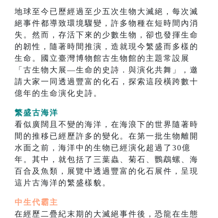
地球至今已歷經過至少五次生物大滅絕，每次滅
絕事件都導致環境驟變，許多物種在短時間內消
失。然而，存活下來的少數生物，卻也發揮生命
的韌性，隨著時間推演，造就現今繁盛而多樣的
生命。國立臺灣博物館古生物館的主題常設展
「古生物大展—生命的史詩．與演化共舞」，邀
請大家一同透過豐富的化石，探索這段橫跨數十
億年的生命演化史詩。
繁盛古海洋
看似廣闊且不變的海洋，在海浪下的世界隨著時
間的推移已經歷許多的變化。在第一批生物離開
水面之前，海洋中的生物已經演化超過了30億
年。其中，就包括了三葉蟲、菊石、鸚鵡螺、海
百合及魚類，展覽中透過豐富的化石展件，呈現
這片古海洋的繁盛樣貌。
中生代霸主
在經歷二疊紀末期的大滅絕事件後，恐龍在生態