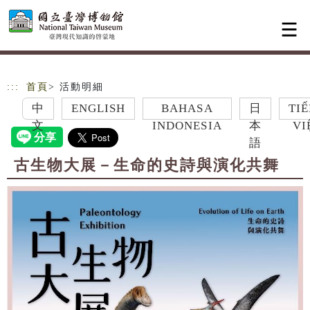
跳到主要內容
網站導覽
:::
首頁
> 活動明細
中
ENGLISH
BAHASA
日
TIẾNG
文
INDONESIA
本
VIỆT
語
古生物大展－生命的史詩與演化共舞