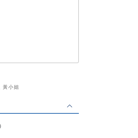
廣組 黃小姐
館）