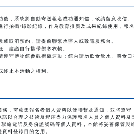
功後，系統將自動寄送報名成功通知信，敬請留意收信。
進行拍攝/錄影紀錄，作為教育推廣及成果紀錄使用，報
數或取消預約，請提前聯繫承辦人或致電服務台。
低，建議自行攜帶禦寒衣物。
請遵守博物館參觀禮貌運動：館內請勿飲食飲水、嚼食口
或終止本活動之權利。
業務，需蒐集報名者個人資料以便聯繫及通知，並將遵守
承諾以合理之技術及程序盡力保護報名人員之個人資料及
職稱、聯絡電話及身份證號碼等個人資料，本館將妥善保管
證資料登錄目的之用。