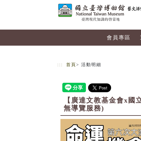
跳到主要內容
網站導覽
會員專區
:::
首頁
> 活動明細
【廣達文教基金會x國
無導覽服務)