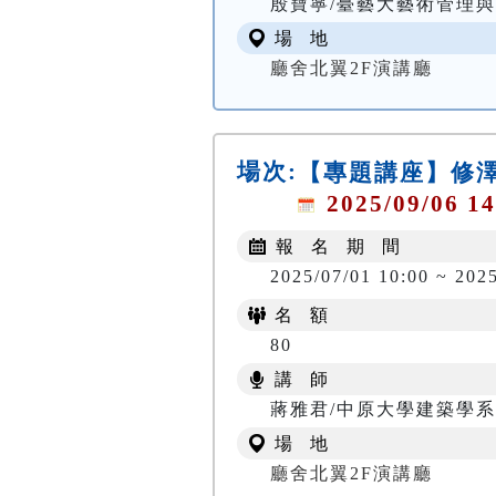
殷寶寧/臺藝大藝術管理
場 地
廳舍北翼2F演講廳
場次:
【專題講座】修澤
2025/09/06 14
報 名 期 間
2025/07/01 10:00 ~ 202
名 額
80
講 師
蔣雅君/中原大學建築學
場 地
廳舍北翼2F演講廳