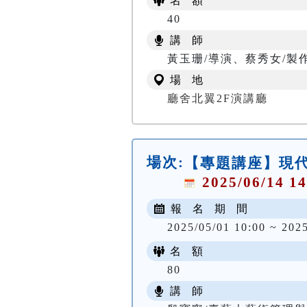
名 額
40
講 師
黃玉珊/導演、蔡秀女/製
場 地
廳舍北翼2F演講廳
場次:
【專題講座】現
2025/06/14 14
報 名 期 間
2025/05/01 10:00 ~ 202
名 額
80
講 師