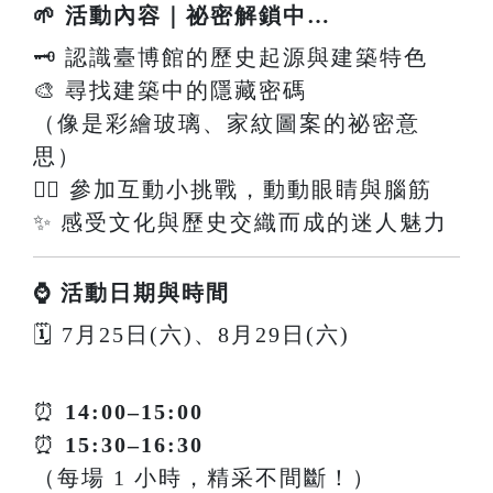
🌱 活動內容｜祕密解鎖中…
🗝️ 認識臺博館的歷史起源與建築特色
🎨 尋找建築中的隱藏密碼
（像是彩繪玻璃、家紋圖案的祕密意
思）
🕵️‍♀️ 參加互動小挑戰，動動眼睛與腦筋
✨ 感受文化與歷史交織而成的迷人魅力
⌚ 活動日期與時間
🗓 7月25日(六)、8月29日(六)
⏰
14:00–15:00
⏰
15:30–16:30
（每場 1 小時，精采不間斷！）