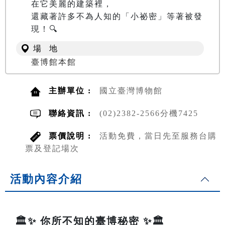
在它美麗的建築裡，

還藏著許多不為人知的「小祕密」等著被發
現！🔍
場 地
臺博館本館
主辦單位 :
國立臺灣博物館
聯絡資訊 :
(02)2382-2566分機7425
票價說明 :
活動免費，當日先至服務台購
票及登記場次
活動內容介紹
🏛️✨ 你所不知的臺博秘密 ✨🏛️