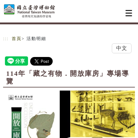
跳到主要內容
網站導覽
:::
首頁
> 活動明細
中文
114年「藏之有物．開放庫房」專場導
覽