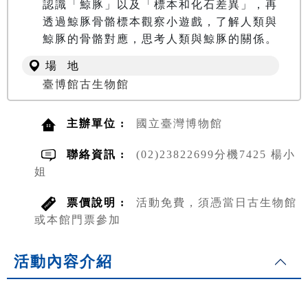
認識「鯨豚」以及「標本和化石差異」，再
透過鯨豚骨骼標本觀察小遊戲，了解人類與
場 地
臺博館古生物館
主辦單位 :
國立臺灣博物館
聯絡資訊 :
(02)23822699分機7425 楊小
姐
票價說明 :
活動免費，須憑當日古生物館
或本館門票參加
活動內容介紹