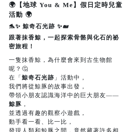
🌍【地球 You & Me】假日定時兒童
活動 🌍
🐬✨ 鯨奇石光跡 ✨🐋
跟著抹香鯨，一起探索骨骼與化石的祕
密旅程！
一隻抹香鯨，為什麼會來到古生物館
呢？🤔
在「
鯨奇石光跡
」活動中，
我們將從鯨豚的故事出發，
帶領小朋友認識海洋中的巨大朋友——
鯨豚
，
並透過有趣的觀察小遊戲，
動手看一看、比一比，
發現人類和鯨豚之間，竟然藏著許多相