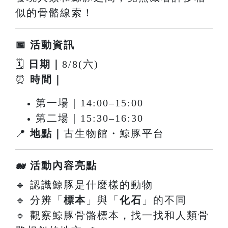
似的骨骼線索！
📅 活動資訊
🗓
日期｜
8/8(六)
⏰
時間｜
第一場｜14:00–15:00
第二場｜15:30–16:30
📍
地點｜
古生物館・鯨豚平台
🐋 活動內容亮點
🔹 認識鯨豚是什麼樣的動物
🔹 分辨「
標本
」與「
化石
」的不同
🔹 觀察鯨豚骨骼標本，找一找和人類骨