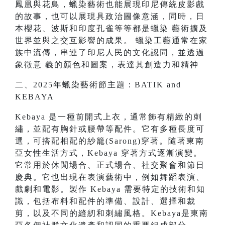
鳳凰與花鳥，蠟染藝術也能展現印尼傳統皮影戲
的故事，也可以展現具政治圖像意涵，同時，日
本櫻花、波斯和印度孔雀等等都是蠟染 藝術擴及
世界並與之交互影響的成果。 蠟染工藝通常在家
族中流傳，串連了印尼人民的文化認同，並透過
象徵意 義的顏色和圖案，表達其創造力和精神
二、2025年蠟染藝術節主題：BATIK and
KEBAYA
Kebaya 是一種前開式上衣，通常飾有精緻的刺
繡，並配有胸針或腰帶等配件。它有多種長度可
選，可搭配相配的紗籠(Sarong)穿著。隨著東南
亞女性生活方式，Kebaya 穿著方式逐漸演變。
它常用於休閒場合、正式場合、社交聚會和節日
慶典。它也出現在表演藝術中，例如舞蹈表演、
戲劇和電影。製作 Kebaya 需要特定的技術和知
識，包括布料和配件的準備、設計、選擇和裁
剪，以及不同的縫紉和刺繡風格。Kebaya是東南