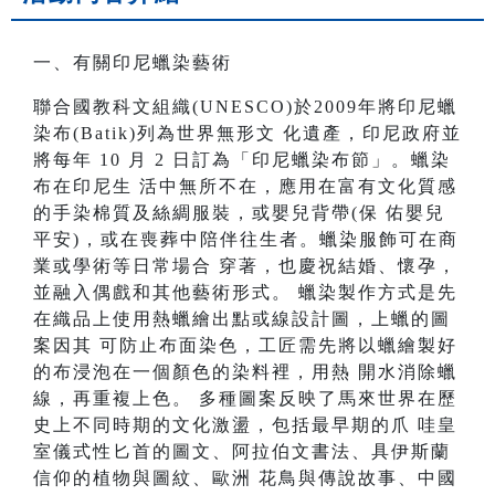
一、有關印尼蠟染藝術
聯合國教科文組織(UNESCO)於2009年將印尼蠟
染布(Batik)列為世界無形文 化遺產，印尼政府並
將每年 10 月 2 日訂為「印尼蠟染布節」。蠟染
布在印尼生 活中無所不在，應用在富有文化質感
的手染棉質及絲綢服裝，或嬰兒背帶(保 佑嬰兒
平安)，或在喪葬中陪伴往生者。蠟染服飾可在商
業或學術等日常場合 穿著，也慶祝結婚、懷孕，
並融入偶戲和其他藝術形式。 蠟染製作方式是先
在織品上使用熱蠟繪出點或線設計圖，上蠟的圖
案因其 可防止布面染色，工匠需先將以蠟繪製好
的布浸泡在一個顏色的染料裡，用熱 開水消除蠟
線，再重複上色。 多種圖案反映了馬來世界在歷
史上不同時期的文化激盪，包括最早期的爪 哇皇
室儀式性匕首的圖文、阿拉伯文書法、具伊斯蘭
信仰的植物與圖紋、歐洲 花鳥與傳說故事、中國