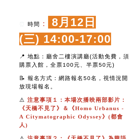
8月12日
：
⏰
時間
(三)
14:00-17:00
📍 地點：廳舍二樓演講廳(活動免費，須
購票入館，全票100元、半票50元)
📝 報名方式：網路報名50名，視情況開
放現場報名。
⚠️
注意事項１：本場次播映兩部影片：
《
天橋不見了
》＆
《
Homo Urbanus -
A Citymatographic Odyssey》(都會
人)
⚠️
注意事項２：
《
天橋不見了
》
為華語