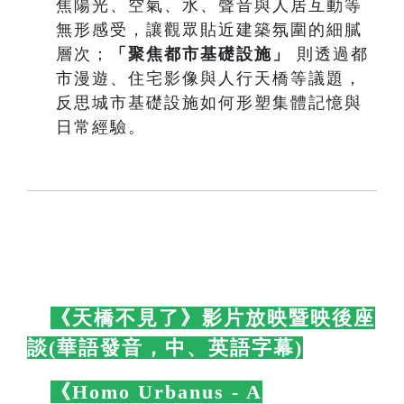
焦陽光、空氣、水、聲音與人居互動等
無形感受，讓觀眾貼近建築氛圍的細膩
層次；
「聚焦都市基礎設施」
則透過都
市漫遊、住宅影像與人行天橋等議題，
反思城市基礎設施如何形塑集體記憶與
日常經驗。
🛋️
《天橋不見了》影片放映暨映後座
談(華語發音，中、英語字幕)
🛋️
🛋️
《Homo Urbanus - A