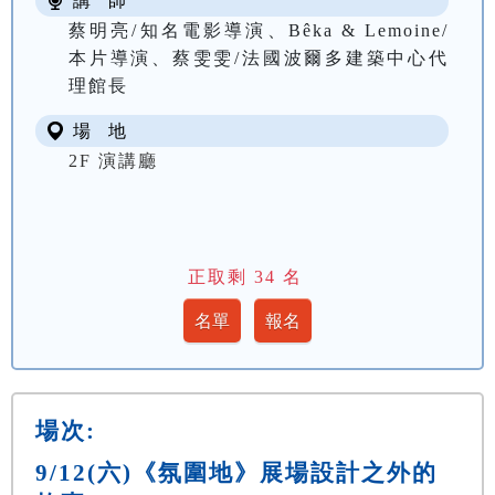
講 師
蔡明亮/知名電影導演、Bêka & Lemoine/
本片導演、蔡雯雯/法國波爾多建築中心代
理館長
場 地
2F 演講廳
正取剩
34
名
場次:
9/12(六)《氛圍地》展場設計之外的