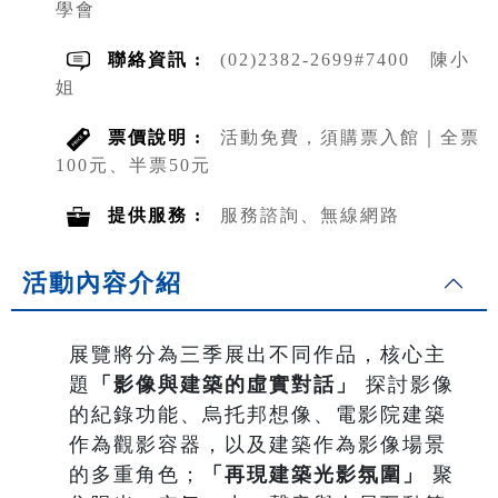
學會
聯絡資訊 :
(02)2382-2699#7400 陳小
姐
票價說明 :
活動免費，須購票入館｜全票
100元、半票50元
提供服務 :
服務諮詢、無線網路
活動內容介紹
展覽將分為三季展出不同作品，核心主
題
「影像與建築的虛實對話」
探討影像
的紀錄功能、烏托邦想像、電影院建築
作為觀影容器，以及建築作為影像場景
的多重角色；
「再現建築光影氛圍」
聚