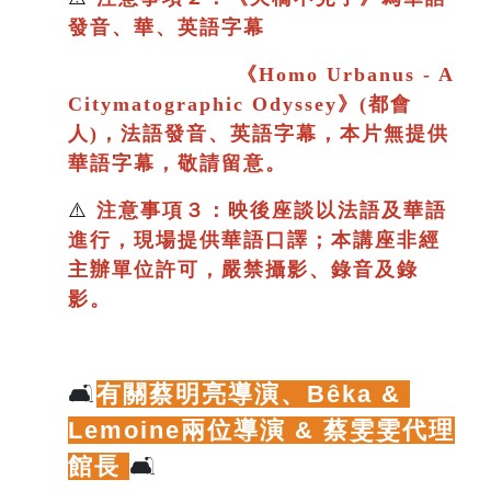
發音、華、英語字幕
《
Homo Urbanus - A
Citymatographic Odyssey》(都會
人)，法語發音、英語字幕，本片
無提供
華語字幕，敬請留意。
⚠️
注意事項３：映後座談以法語及華語
進行
，現場提供華語口譯；
本講座非經
主辦單位許可，嚴禁攝影、錄音及錄
影。
🛋️
有關蔡明亮導演、
Bêka & 
Lemoine兩位導演 & 蔡雯雯代理
館長
🛋️