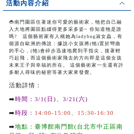
活動內容介紹
🐞南門園區住著迷你可愛的藝術家，牠把自己融
入大地將園區點綴得更多采多姿~ 你知道牠是誰
嗎? 這個藝術家有人稱她為ladybug淑女蟲，有
個源自歐洲的傳說：據說小女孩將(牠)置於彎曲
的手心，(牠)會碎步迅速地爬到手指尖，接著輕
巧起飛，而這個藝術家飛去的方向即是這個女孩
未來王子與幸福的所在。 這個藝術家一生還有許
多耐人尋味的秘密等著大家來發覺。
活動詳情：
➡️
時間：3/1(日)、3/21(六)
➡️
時段：
14:00-15:00、15:30-16:30
➡️
地點：臺博館南門館(台北市中正區南