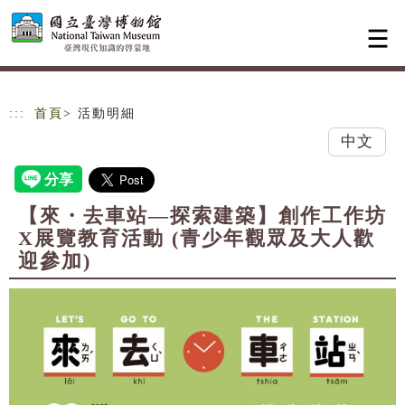
跳到主要內容
網站導覽
:::
首頁
> 活動明細
中文
【來・去車站—探索建築】創作工作坊
X展覽教育活動 (青少年觀眾及大人歡
迎參加)