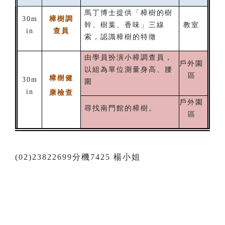
馬丁博士提供「樟樹的樹
30m
樟樹調
幹、樹葉、香味」三線
教室
in
查員
索，認識樟樹的特徵
由學員扮演小樟調查員，
戶外園
以組為單位測量身高、腰
區
樟樹健
30m
圍
in
康檢查
戶外園
尋找南門館的樟樹。
區
(02)23822699分機7425 楊小姐