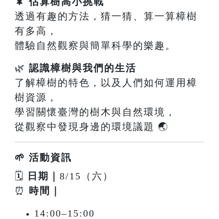
🌲
估算樹高小挑戰
透過有趣的方法，猜一猜、算一算樟樹
有多高，
體驗自然觀察與簡單科學的樂趣。
🌿
認識樟樹與我們的生活
了解樟樹的特色，以及人們如何運用樟
樹資源，
學習關懷臺灣的樹木與自然環境，
從觀察中發現身邊的環境議題 🌏
🌱 活動資訊
🗓
日期｜
8/15（六）
⏰
時間｜
14:00–15:00