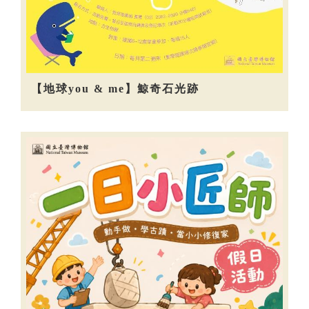
【地球you & me】鯨奇石光跡