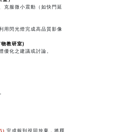
、克服微小震動（如快門延
利用閃光燈完成高品質影像
 有物教研室)
體優化之建議或討論。
。
5)
完成報到視同放棄，將釋