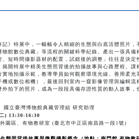
存記》特展中，一幅幅令人精細的生態與白底活體照片，
博物館數位典藏」等流程的關鍵科學紀錄。產出一張具備
控、短時間攝影器材的配置，試錯後的調整」往往是決定性
，揭開特展中精美生態照背後的拍攝故事與心路歷程。課
行實地拍攝示範，教導學員如何觀察環境光線、善用柔光
手機或數位相機），最後回到室內一窺影像管理與編輯流
野外拍下的照片，成為一段段具備存證性質的動人故事，
人、國立臺灣博物館典藏管理組 研究助理
二) 13:30-16:30
外園區、有物教研室 (臺北市中正區南昌路一段1號)
0 ｜ 特展生態照背後故事與微觀攝影概念（地點：南門館 有物