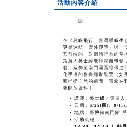
活動內容介紹
在《島嶼飛行—臺灣蝶蛾生
更是連結「野外觀察」與「
其前端的「對個體行為的掌
策展人吳士緯老師親自帶領
發，延伸至南門園區綠帶進
化手邊的影像擷取裝置（如
頭捕捉自然的瞬間，讓您在
要開放資料！
講師：
吳士緯
/ 策展
日期：
6/25(四)、9/15(
地點：臺博館南門館 戶
活動流程：
13:30 - 14:1