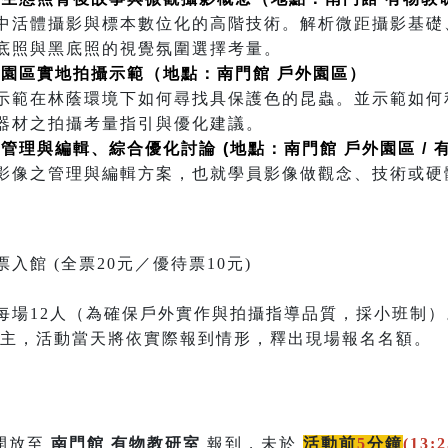
中活體攝影與標本數位化的高階技術。解析微距攝影基礎
底照與黑底照的視覺氛圍選擇考量。
 ｜ 南門園區實地拍攝示範（地點：南門館 戶外園區）
示範在林蔭環境下如何尋找具保護色的昆蟲。並示範如何
器材之拍攝考量指引與優化建議。
 ｜ 影像管理與編輯、綜合優化討論 (地點：南門館 戶外園區 /
影像之管理與編輯方案，也就學員影像做觀念、技術或硬
入館 (全票20元／優待票10元)
每場12人（為確保戶外實作與拍攝指導品質，採小班制）
為主，活動當天將依實際報到情形，釋出現場報名名額。
開放至
南門館 有物教研室
報到，未於
活動前
5
分鐘
(
13:2