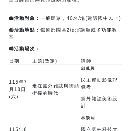
📻活動對象：
一般民眾，40名/場(建議國中以上)
📻活動地點：
鐵道部園區2樓演講廳或多功能教
室
📻活動場次：
日期
主題(暫定)
講師
邱萬興
民主運動影像記
115年7
走在黨外雜誌與街頭
錄者
月18日
衝撞的時代
(六)
黨外雜誌美術設
計
林崇熙
115年8
國立雲林科技大