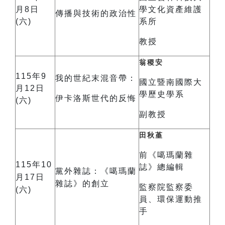
月8日
學文化資產維護
傳播與技術的政治性
(六)
系所
教授
翁稷安
115年9
我的世紀末混音帶：
國立暨南國際大
月12日
學歷史學系
伊卡洛斯世代的反悔
(六)
副教授
田秋堇
前《噶瑪蘭雜
115年10
誌》總編輯
黨外雜誌：《噶瑪蘭
月17日
雜誌》的創立
監察院監察委
(六)
員、環保運動推
手