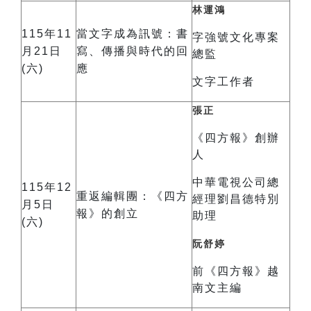
林運鴻
115年11
當文字成為訊號：書
字強號文化專案
月21日
寫、傳播與時代的回
總監
(六)
應
文字工作者
張正
《四方報》創辦
人
中華電視公司總
115年12
重返編輯團：《四方
經理劉昌德特別
月5日
報》的創立
助理
(六)
阮舒婷
前《四方報》越
南文主編