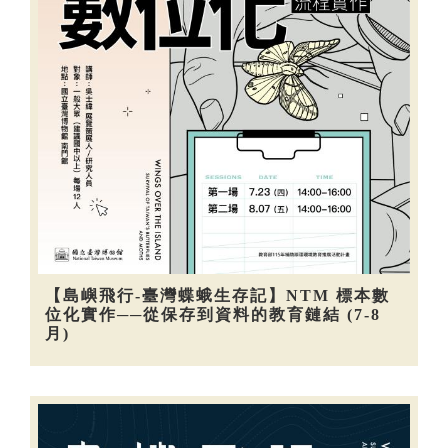
【島嶼飛行-臺灣蝶蛾生存記】NTM 標本數
位化實作──從保存到資料的教育鏈結 (7-8
月)