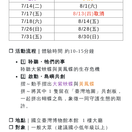
7/14(
二
)
8/1(
六
)
7/17(
五
)
8/13(
四
)
取消
7/18(
六
)
8/14(
五
)
7/26(
日
)
8/28(
五
)
7/31(
五
)
8/30(
日
)
❐ 活動流程｜
體驗時間 約10-15分鐘
1️⃣
聆聽・牠們的事
聆聽大紫蛺蝶與黃鳳蝶的生存危機
2️⃣
啟
動
・
島嶼共創
摺～動手摺出
大紫蛺蝶
與
黃鳳蝶
拼～將其中 1 隻留在「臺灣地圖」共創板，
一起拼出蝴蝶之島，象徵一同守護生態的期
許。
❐ 地點
｜國立臺灣博物館本館 1 樓大廳
❐ 對象
｜一般大眾（建議國小低年級以上）