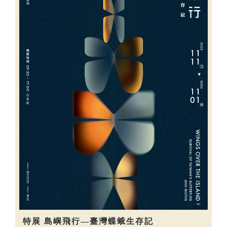
特展 島嶼飛行—臺灣蝶蛾生存記