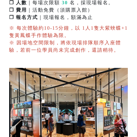
❐ 人數
｜每場次限額
30
名，採現場報名。
❐ 費用
｜活動免費（須購票入館）
❐ 報名方式
｜現場報名，額滿為止
※ 每次體驗約10-15分鐘，以 1人1隻大紫蛺蝶+1
隻黃鳳蝶手作體驗為限。
※ 因場地空間限制，將依現場排隊順序入座體
驗，若前一位學員尚未完成創作，還請稍待。