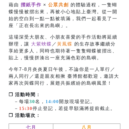
藉由
摺紙手作
×
公眾共創
的體驗過程，一隻蝴
蝶慢慢被摺出來，再被小心地貼上臺灣。從一開
始的空白到一點一點被填滿，我們一起看見了一
座「正在長出來的島嶼」。
這場深受大朋友、小朋友喜愛的手作活動將延續
辦理，讓
大紫蛺蝶
／
黃鳳蝶
的生存故事繼續分
享給更多人，同時也
期待著一隻隻蝴蝶被摺出、
貼上，慢慢拼湊出一座充滿色彩的島嶼。
今年7-8月炎炎夏日午後，不論你是一人單行／
兩人同行／還是親友相揪 臺博館都歡迎，邀請大
家再次與蝶同行，展翅共振繽紛的島嶼風景！
❐ 活動時間：
－每場
30
名，
14:00
開放現場登記。
－
15:30
停止登記，若提早額滿將提前截止。
❐ 活動場次：
七月
八月