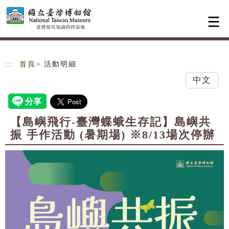
跳到主要內容
網站導覽
:::
首頁
> 活動明細
中文
【島嶼飛行-臺灣蝶蛾生存記】島嶼共
振 手作活動 (暑期場) ※8/13場次停辦