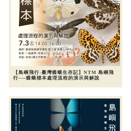
【島嶼飛行-臺灣蝶蛾生存記】NTM 島嶼飛
行──蝶蛾標本處理流程的演示與解說