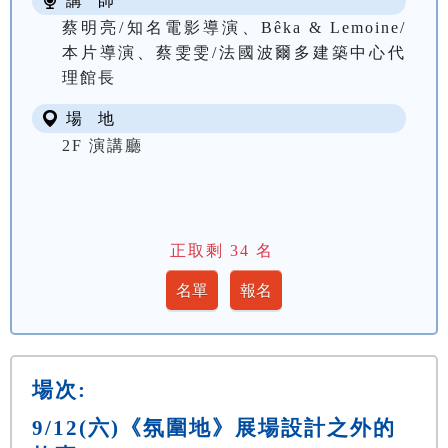
講 師
蔡明亮/知名電影導演、Bêka & Lemoine/
本片導演、蔡雯雯/法國波爾多建築中心代
理館長
場 地
2F 演講廳
正取剩
34
名
場次:
9/12(六)《氛圍地》展場設計之外的