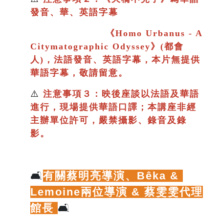
發音、華、英語字幕
《
Homo Urbanus - A
Citymatographic Odyssey》(都會
人)，法語發音、英語字幕，本片
無提供
華語字幕，敬請留意。
⚠️
注意事項３：映後座談以法語及華語
進行
，現場提供華語口譯；
本講座非經
主辦單位許可，嚴禁攝影、錄音及錄
影。
🛋️
有關蔡明亮導演、
Bêka & 
Lemoine兩位導演 & 蔡雯雯代理
館長
🛋️