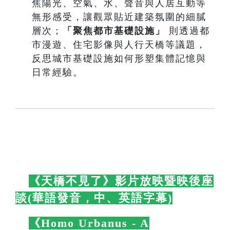
焦陽光、空氣、水、聲音與人居互動等
無形感受，讓觀眾貼近建築氛圍的細膩
層次；
「聚焦都市基礎設施」
則透過都
市漫遊、住宅影像與人行天橋等議題，
反思城市基礎設施如何形塑集體記憶與
日常經驗。
🛋️
《天橋不見了》影片放映暨映後座
談(華語發音，中、英語字幕)
🛋️
🛋️
《Homo Urbanus - A