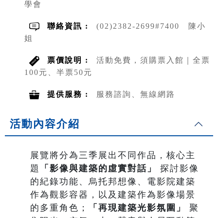
學會
聯絡資訊 :
(02)2382-2699#7400 陳小
姐
票價說明 :
活動免費，須購票入館｜全票
100元、半票50元
提供服務 :
服務諮詢、無線網路
活動內容介紹
展覽將分為三季展出不同作品，核心主
題
「影像與建築的虛實對話」
探討影像
的紀錄功能、烏托邦想像、電影院建築
作為觀影容器，以及建築作為影像場景
的多重角色；
「再現建築光影氛圍」
聚