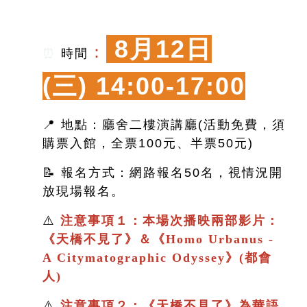
8月12日
：
⏰
時間
(三)
14:00-17:00
📍 地點：廳舍二樓演講廳(活動免費，須
購票入館，全票100元、半票50元)
📝 報名方式：網路報名50名，視情況開
放現場報名。
⚠️
注意事項１：本場次播映兩部影片：
《
天橋不見了
》＆
《
Homo Urbanus -
A Citymatographic Odyssey》(都會
人)
⚠️
注意事項２：
《
天橋不見了
》
為華語