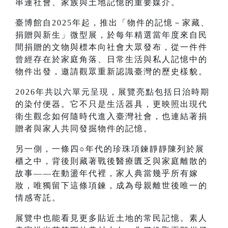
串連社會、家族與土地記憶的重要媒介。
臺博館自2025年起，推出「物件的記憶－家藏、
捐贈與新生」微型展，於每年精選當年度來自民
間捐贈的文物與標本向社會大眾發布，從一件件
曾經存在於家庭角落、日常生活與私人記憶中的
物件出發，邀請觀眾重新認識臺灣的歷史樣貌。
2026年共以六單元呈現，展覽亮點包括日治時期
的染付便器。它不只是生活器具，更映照出現代
衛生觀念如何隨時代進入臺灣社會，也連結著捐
贈者與家人共同發掘物件的記憶。
另一側，一條四○年代的珍珠項鍊靜靜陳列於展
櫃之中，背後則藏著戰後醫療匱乏與家庭離散的
故事——在動盪年代裡，家人典當幾乎所有嫁
妝，唯獨留下這條項鍊，成為母親離世後唯一的
情感寄託。
展覽中也能看見更多貼近土地的常民記憶。素人