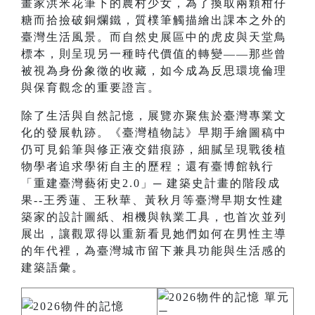
畫家洪米花筆下的農村少女，為了換取兩顆柑仔
糖而拾撿破銅爛鐵，質樸筆觸描繪出課本之外的
臺灣生活風景。而自然史展區中的虎皮與天堂鳥
標本，則呈現另一種時代價值的轉變——那些曾
被視為身份象徵的收藏，如今成為反思環境倫理
與保育觀念的重要證言。
除了生活與自然記憶，展覽亦聚焦於臺灣專業文
化的發展軌跡。《臺灣植物誌》早期手繪圖稿中
仍可見鉛筆與修正液交錯痕跡，細膩呈現戰後植
物學者追求學術自主的歷程；還有臺博館執行
「重建臺灣藝術史2.0」─ 建築史計畫的階段成
果--王秀蓮、王秋華、黃秋月等臺灣早期女性建
築家的設計圖紙、相機與執業工具，也首次並列
展出，讓觀眾得以重新看見她們如何在男性主導
的年代裡，為臺灣城市留下兼具功能與生活感的
建築語彙。