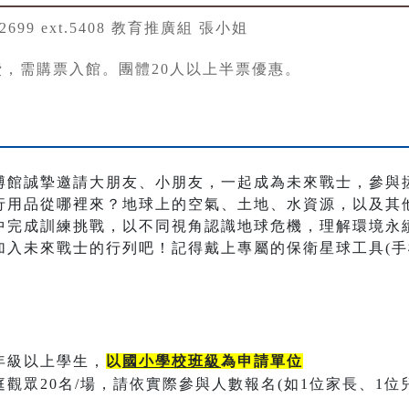
22699 ext.5408 教育推廣組 張小姐
費，需購票入館。團體20人以上半票優惠。
博館誠摯邀請大朋友、小朋友，一起成為未來戰士，參與
行用品從哪裡來？地球上的空氣、土地、水資源，以及其
中完成訓練挑戰，以不同視角認識地球危機，理解環境永
入未來戰士的行列吧！記得戴上專屬的保衛星球工具(手機
年級以上學生，
以
國小學校班級
為申請單位
庭觀眾20名/場，請依實際參與人數報名(如1位家長、1位