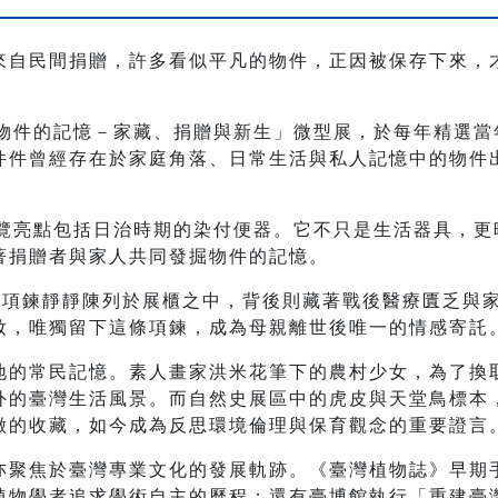
來自民間捐贈，許多看似平凡的物件，正因被保存下來，
「物件的記憶－家藏、捐贈與新生」微型展，於每年精選
件件曾經存在於家庭角落、日常生活與私人記憶中的物件
展覽亮點包括日治時期的染付便器。它不只是生活器具，
著捐贈者與家人共同發掘物件的記憶。
珠項鍊靜靜陳列於展櫃之中，背後則藏著戰後醫療匱乏與
妝，唯獨留下這條項鍊，成為母親離世後唯一的情感寄託
地的常民記憶。素人畫家洪米花筆下的農村少女，為了換
外的臺灣生活風景。而自然史展區中的虎皮與天堂鳥標本
徵的收藏，如今成為反思環境倫理與保育觀念的重要證言
亦聚焦於臺灣專業文化的發展軌跡。《臺灣植物誌》早期
物學者追求學術自主的歷程；還有臺博館執行「重建臺灣藝