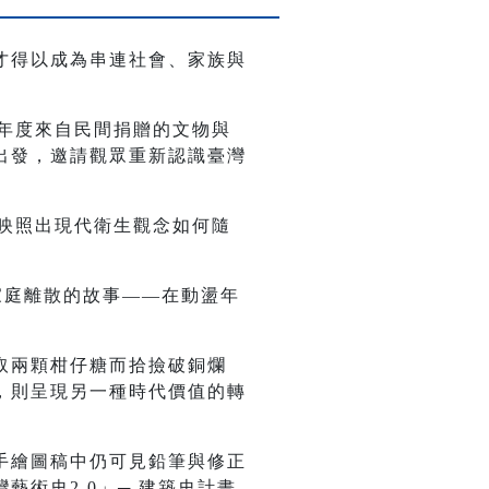
才得以成為串連社會、家族與
當年度來自民間捐贈的文物與
出發，邀請觀眾重新認識臺灣
更映照出現代衛生觀念如何隨
家庭離散的故事——在動盪年
。
取兩顆柑仔糖而拾撿破銅爛
，則呈現另一種時代價值的轉
。
手繪圖稿中仍可見鉛筆與修正
術史2.0」─ 建築史計畫