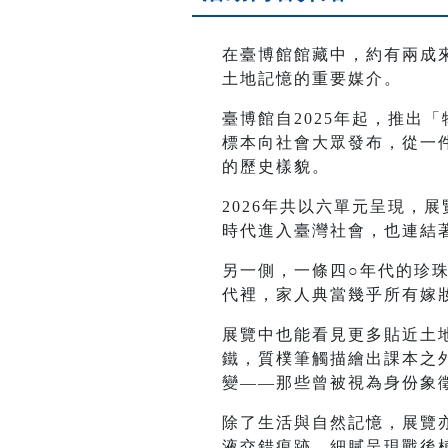
在臺博館館藏中，約有兩成
土地記憶的重要媒介。
臺博館自2025年起，推出
標本向社會大眾發布，從一
的歷史樣貌。
2026年共以六單元呈現，
時代進入臺灣社會，也連結
另一側，一條四○年代的珍
代裡，家人典當幾乎所有嫁
展覽中也能看見更多貼近土
鐵，質樸筆觸描繪出課本之
變——那些曾被視為身份象
除了生活與自然記憶，展覽
液交錯痕跡，細膩呈現戰後植