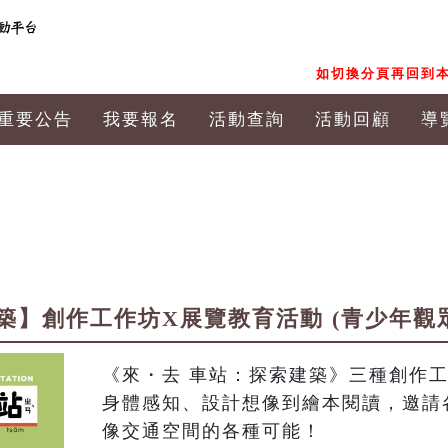
如切換分頁再回到本
重要公告
我要報名
活動查詢
活動回顧
導
築】創作工作坊X展覽教育活動 (青少年觀
《來・去 車站：探索建築》三種創作
身體感知、設計想像到繪本閱讀，邀請
像交通空間的各種可能！
