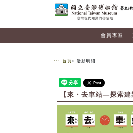
跳到主要內容
網站導覽
會員專區
:::
首頁
> 活動明細
【來・去車站—探索建