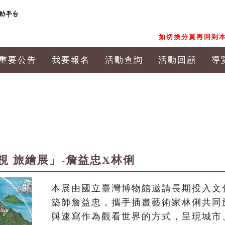
如切換分頁再回到本
重要公告
我要報名
活動查詢
活動回顧
導
視 旅繪展」-詹益忠X林俐
本展由國立臺灣博物館邀請長期投入文
築師詹益忠，攜手插畫藝術家林俐共同
與速寫作為觀看世界的方式，呈現城市