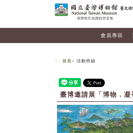
跳到主要內容
網站導覽
會員專區
:::
首頁
> 活動明細
臺博邀請展「博物．凝