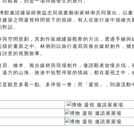
，而觀看，則是一場持續發生的旅行。
臺博館邀請建築師詹益忠與插畫藝術家林俐共同展出，以
老建築之間凝視時間留下的痕跡，有人在旅行途中描繪光
的對話。
存與空間規劃，其創作延續建築觀察的方法，透過手繪與
沉積於畫面之中。林俐則以旅行速寫與複合媒材創作，捕
有詩意的視覺敘事。
速寫、繪本、複合媒材與現場創作，邀請觀者放慢步伐，
、遠方的山海、旅途中短暫停留的情緒，都在凝視之中，
而是願意多看一點、多停留一會；而「凝視」，則讓流動