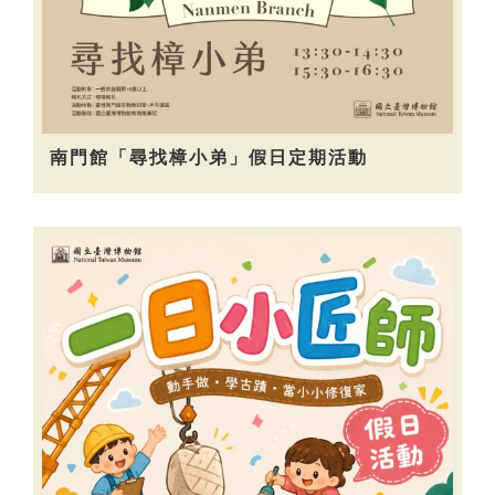
南門館「尋找樟小弟」假日定期活動