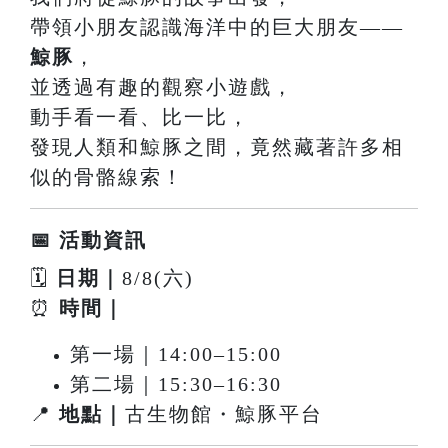
帶領小朋友認識海洋中的巨大朋友——
鯨豚
，
並透過有趣的觀察小遊戲，
動手看一看、比一比，
發現人類和鯨豚之間，竟然藏著許多相
似的骨骼線索！
📅 活動資訊
🗓
日期｜
8/8(六)
⏰
時間｜
第一場｜14:00–15:00
第二場｜15:30–16:30
📍
地點｜
古生物館・鯨豚平台