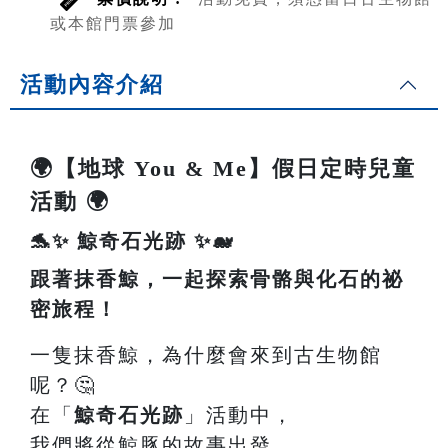
或本館門票參加
活動內容介紹
🌍【地球 You & Me】假日定時兒童
活動 🌍
🐬✨ 鯨奇石光跡 ✨🐋
跟著抹香鯨，一起探索骨骼與化石的祕
密旅程！
一隻抹香鯨，為什麼會來到古生物館
呢？🤔
在「
鯨奇石光跡
」活動中，
我們將從鯨豚的故事出發，