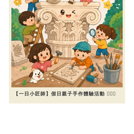
【一日小匠師】假日親子手作體驗活動 👷🏻‍♀️