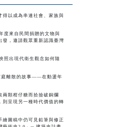
才得以成為串連社會、家族與
當年度來自民間捐贈的文物與
出發，邀請觀眾重新認識臺灣
更映照出現代衛生觀念如何隨
家庭離散的故事——在動盪年
。
取兩顆柑仔糖而拾撿破銅爛
，則呈現另一種時代價值的轉
。
手繪圖稿中仍可見鉛筆與修正
術史2.0」─ 建築史計畫