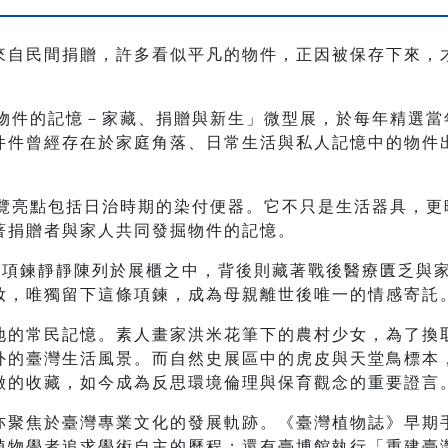
來自民間捐贈，許多看似平凡的物件，正因被保存下來，
「物件的記憶－家藏、捐贈與新生」微型展，於每年精選
件件曾經存在於家庭角落、日常生活與私人記憶中的物件
展覽亮點包括日治時期的染付便器。它不只是生活器具，
著捐贈者與家人共同發掘物件的記憶。
珠項鍊靜靜陳列於展櫃之中，背後則藏著戰後醫療匱乏與
妝，唯獨留下這條項鍊，成為母親離世後唯一的情感寄託
地的常民記憶。素人畫家洪米花筆下的農村少女，為了換
外的臺灣生活風景。而自然史展區中的虎皮與天堂鳥標本
徵的收藏，如今成為反思環境倫理與保育觀念的重要證言
亦聚焦於臺灣專業文化的發展軌跡。《臺灣植物誌》早期
物學者追求學術自主的歷程；還有臺博館執行「重建臺灣藝