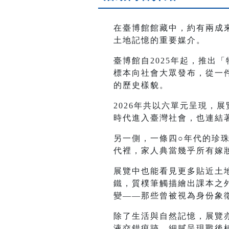
在臺博館館藏中，約有兩成
土地記憶的重要媒介。
臺博館自2025年起，推出
標本向社會大眾發布，從一
的歷史樣貌。
2026年共以六單元呈現，
時代進入臺灣社會，也連結
另一側，一條四○年代的珍
代裡，家人典當幾乎所有嫁
展覽中也能看見更多貼近土
鐵，質樸筆觸描繪出課本之
變——那些曾被視為身份象
除了生活與自然記憶，展覽
液交錯痕跡，細膩呈現戰後植