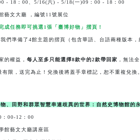
0 - 18：00、5/16(六) - 5/18(一)09：00 - 18：00
館藝文大廳 ，編號11號展位
完成任務即可挑選1張「臺博好物」摺頁！
的摺頁（包含華語、台語兩種版本，總共8
家的權益，
每人至多只能選擇8款中的2款帶回家
，無法全
為止！兌換後將蓋手章標記，恕不重複兌換
食物、田野和群眾智慧串連歧異的世界：自然史博物館的
0：00-12：00
學館藝文大廳講座區