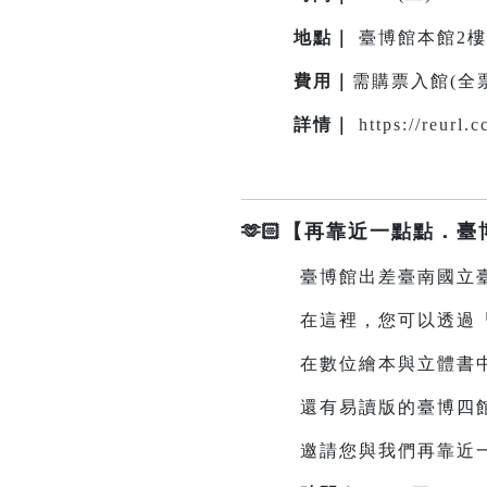
地點
｜
臺博館本館2
費用｜
需購票入館(全票3
詳情
｜
https://reurl
🫶🏻【再靠近一點點．
臺博館出差臺南國立臺
在這裡，您可以透過「臺
在數位繪本與立體書中，
還有易讀版的臺博四館簡
邀請您與我們再靠近一點