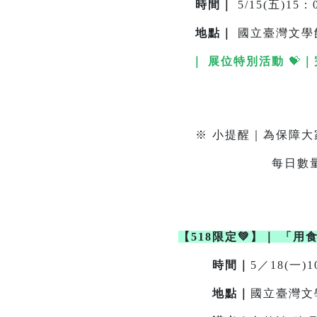
時間｜
5/15(五)15：0
地點
｜
國立臺灣文學
｜ 展位特別活動
💝
｜
我們準備了4館主題
※ 小提醒｜為保障大
每日數量有限，送完
【518限定💚】
｜
「用
時間｜
5／18(一)1
地點｜
國立臺灣文