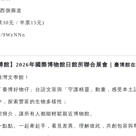
樓西側廊道
0元 / 半票15元)
.cc/9WyNNn
臺博館】2026年國際博物館日館所聯合展會｜
臺博館在
灣文學館！
博好物仔」台語文宣與「守護精靈」動畫，感受本土
探索豐富的生物多樣性；
介，讓所有人都能輕鬆親近博物館。
點。一起牽起手，看見差異、理解彼此，共創包容與