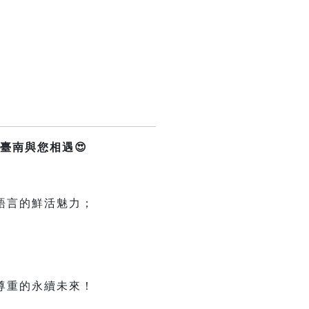
臺南與您相遇😍
語言的鮮活魅力；
尊重的永續未來！