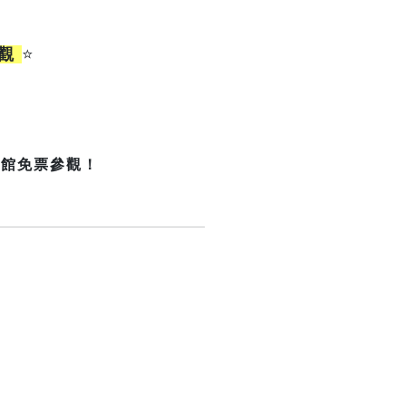
參觀
⭐
開館免票參觀！