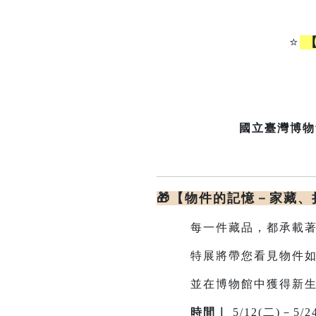
⭐
【
國立臺灣博物
🎁【物件的記憶－家藏
每一件藏品，都承載著
特展將帶您看見物件如何
並在博物館中獲得新
時間｜
5/12(二)－5/2