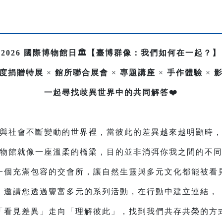
2026 國際博物館日🏛️【臺博群像：我們如何在一起？】
度捐贈特展
×
館所聯合展會
×
專題講座
×
手作體驗
×
一起尋找歧異世界中的共同解答❤️
與社會不斷變動的世界裡，當彼此的差異越來越明顯時
物館就像一座溫柔的橋梁，目的並非消弭你我之間的不
一個充滿包容的交會所，讓自然生靈與多元文化都能被看
邀請您透過豐富多元的系列活動，在行動中建立連結，
「看見差異」走向「理解彼此」，找到我們共存共榮的方