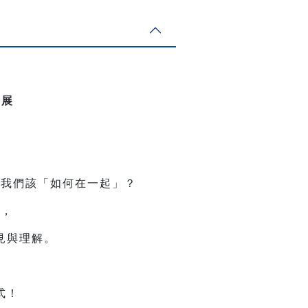
影展
，我們該「如何在一起」？
同，
見與理解。
式！