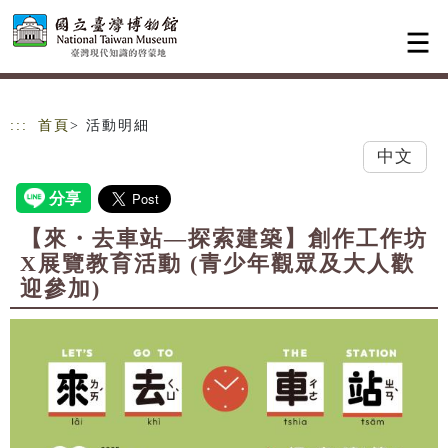
跳到主要內容
網站導覽
:::
首頁
> 活動明細
中文
【來・去車站—探索建築】創作工作坊
X展覽教育活動 (青少年觀眾及大人歡
迎參加)