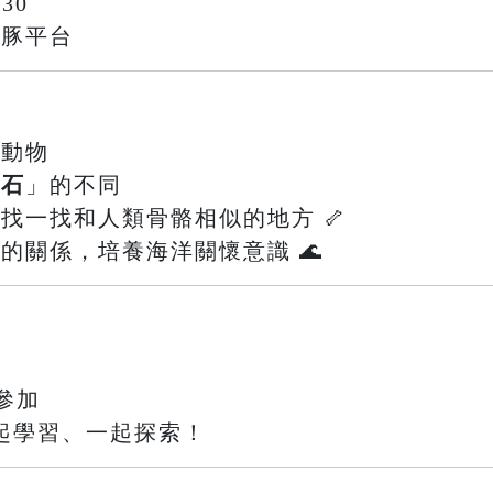
30
鯨豚平台
的動物
化石
」的不同
，找一找和人類骨骼相似的地方 🦴
間的關係，培養海洋關懷意識 🌊
參加
起學習、一起探索！