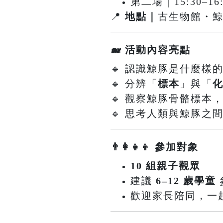
第二場｜15:30–16:
📍
地點｜
古生物館・
🐋 活動內容亮點
🔹 認識鯨豚是什麼樣
🔹 分辨「
標本
」與「
🔹 觀察鯨豚骨骼標本
🔹 思考人類與鯨豚之
👨‍👩‍👧‍👦 參加對象
10 組親子觀眾
建議
6–12 歲學童
歡迎家長陪同，一