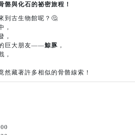
骨骼與化石的祕密旅程！
來到古生物館呢？🤔
中，
發，
的巨大朋友——
鯨豚
，
戲，
竟然藏著許多相似的骨骼線索！
00