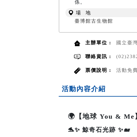
場 地
臺博館古生物館
主辦單位 :
國立臺
聯絡資訊 :
(02)2
票價說明 :
活動免
活動內容介紹
🌍【地球 You & 
🐬✨ 鯨奇石光跡 ✨🐋