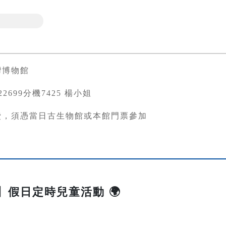
灣博物館
3822699分機7425 楊小姐
費，須憑當日古生物館或本館門票參加
Me】假日定時兒童活動 🌍