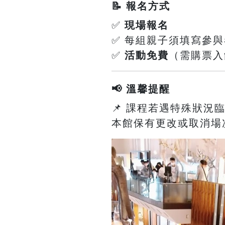
📝 報名方式
✅
現場報名
✅ 每組親子須填寫參
✅
活動免費
（需購票入
📢 溫馨提醒
📌 課程若遇特殊狀況
本館保有更改或取消場