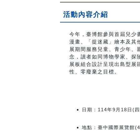
活動內容介紹
今年，臺博館參與首屆兒少
漫畫、「捉迷藏」繪本及其
展期間服務兒童、青少年、
念，讀者如同博物學家、探
展板組合設計呈現出島型展
性、零廢棄之目標。
日期：
114
年
9
月
18
日
(
四
地點：臺中國際展覽館
(