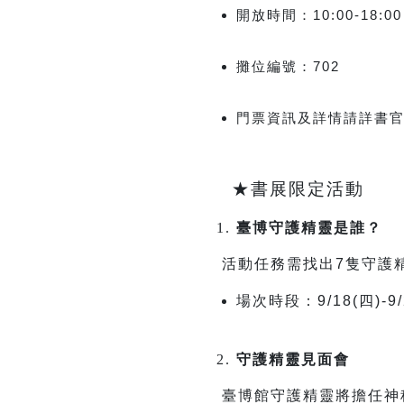
開放時間：
10:00-18:00
攤位編號：
702
門票資訊及詳情請詳書
★書展限定活動
臺博守護精靈是誰？
活動任務需找出
7
隻守護
場次時段：9/18(四)-9/
守護精靈見面會
臺博館守護精靈將擔任神