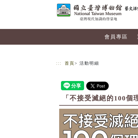
跳到主要內容
網站導覽
會員專區
:::
首頁
> 活動明細
「不接受滅絕的100個