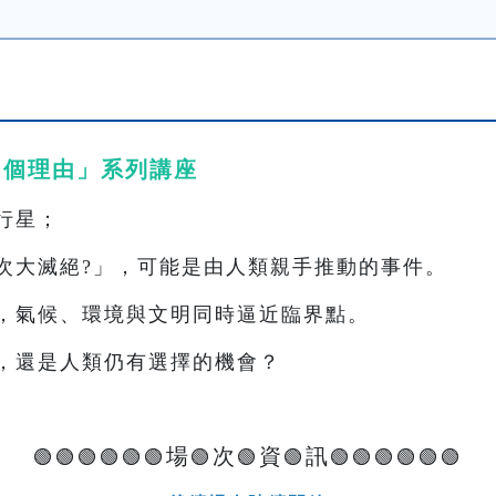
0 個理由」系列講座
行星；
次大滅絕?」，可能是由人類親手推動的事件。
，氣候、環境與文明同時逼近臨界點。
，還是人類仍有選擇的機會？
場
次
資
訊
🟢🟢🟢🟢🟢🟢
🟢
🟢
🟢
🟢🟢🟢🟢🟢🟢