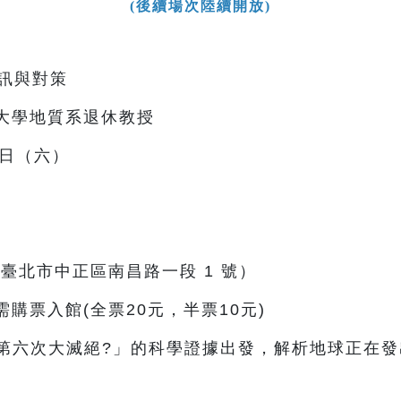
(後續場次陸續開放)
警訊與對策
臺灣大學地質系退休教授
7 日（六）
（臺北市中正區南昌路一段 1 號）
需購票入館(全票20元，半票10元)
第六次大滅絕?」的科學證據出發，解析地球正在