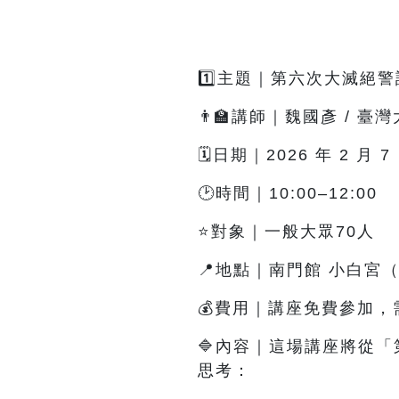
1️⃣主題｜第六次大滅絕
👨‍🏫講師｜魏國彥 / 
🗓️日期｜2026 年 2 月 
🕑時間｜10:00–12:00
⭐對象｜一般大眾70人
📍地點｜南門館 小白宮
💰費用｜講座免費參加，
🔷內容
｜這
場講座將從「
思考：