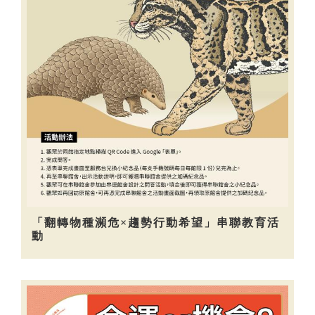
「翻轉物種瀕危×趨勢行動希望」串聯教育活
動