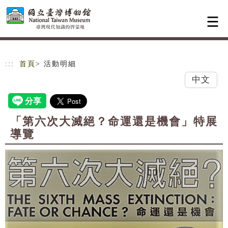
跳到主要內容
網站導覽
:::
首頁
> 活動明細
中文
「第六次大滅絕？命運還是機會」特展
導覽