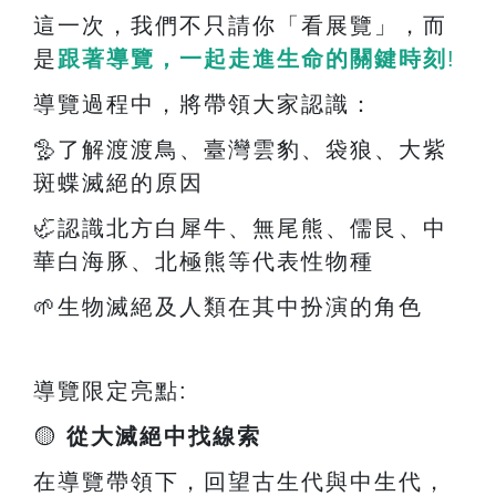
這一次，我們不只請你「看展覽」，而
是
跟著導覽，一起走進生命的關鍵時刻
!
導覽過程中，將帶領大家認識：
🦤
了解渡渡鳥、臺灣雲豹、袋狼、大紫
斑蝶滅絕的原因
🦏
認識北方白犀牛、無尾熊、儒艮、中
華白海豚、北極熊等代表性物種
🌱
生物滅絕及人類在其中扮演的角色
導覽限定亮點
:
🟡
從大滅絕中找線索
在導覽帶領下，回望古生代與中生代，