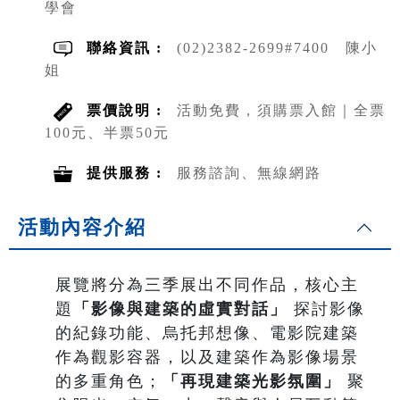
學會
聯絡資訊 :
(02)2382-2699#7400 陳小
姐
票價說明 :
活動免費，須購票入館｜全票
100元、半票50元
提供服務 :
服務諮詢、無線網路
活動內容介紹
展覽將分為三季展出不同作品，核心主
題
「影像與建築的虛實對話」
探討影像
的紀錄功能、烏托邦想像、電影院建築
作為觀影容器，以及建築作為影像場景
的多重角色；
「再現建築光影氛圍」
聚