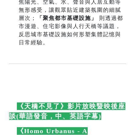
焦陽光、空氣、水、聲音與人居互動等
無形感受，讓觀眾貼近建築氛圍的細膩
層次；
「聚焦都市基礎設施」
則透過都
市漫遊、住宅影像與人行天橋等議題，
反思城市基礎設施如何形塑集體記憶與
日常經驗。
🛋️
《天橋不見了》影片放映暨映後座
談(華語發音，中、英語字幕)
🛋️
🛋️
《Homo Urbanus - A