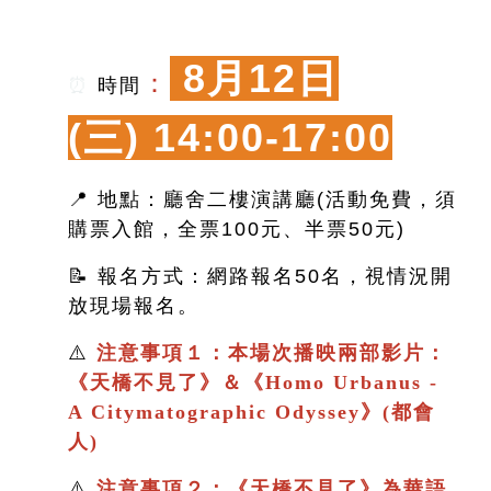
8月12日
：
⏰
時間
(三)
14:00-17:00
📍 地點：廳舍二樓演講廳(活動免費，須
購票入館，全票100元、半票50元)
📝 報名方式：網路報名50名，視情況開
放現場報名。
⚠️
注意事項１：本場次播映兩部影片：
《
天橋不見了
》＆
《
Homo Urbanus -
A Citymatographic Odyssey》(都會
人)
⚠️
注意事項２：
《
天橋不見了
》
為華語