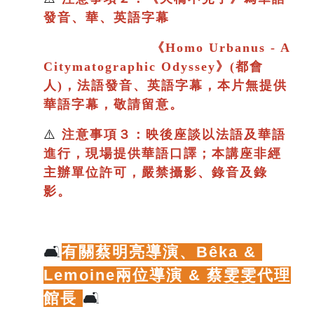
發音、華、英語字幕
《
Homo Urbanus - A
Citymatographic Odyssey》(都會
人)，法語發音、英語字幕，本片
無提供
華語字幕，敬請留意。
⚠️
注意事項３：映後座談以法語及華語
進行
，現場提供華語口譯；
本講座非經
主辦單位許可，嚴禁攝影、錄音及錄
影。
🛋️
有關蔡明亮導演、
Bêka & 
Lemoine兩位導演 & 蔡雯雯代理
館長
🛋️