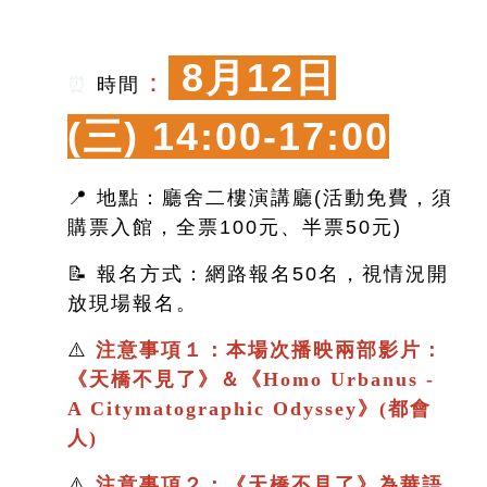
8月12日
：
⏰
時間
(三)
14:00-17:00
📍 地點：廳舍二樓演講廳(活動免費，須
購票入館，全票100元、半票50元)
📝 報名方式：網路報名50名，視情況開
放現場報名。
⚠️
注意事項１：本場次播映兩部影片：
《
天橋不見了
》＆
《
Homo Urbanus -
A Citymatographic Odyssey》(都會
人)
⚠️
注意事項２：
《
天橋不見了
》
為華語