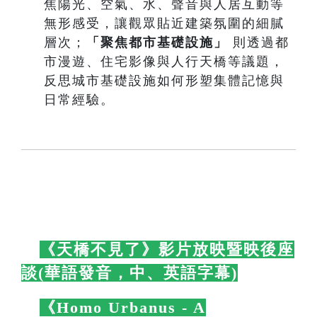
焦陽光、空氣、水、聲音與人居互動等
無形感受，讓觀眾貼近建築氛圍的細膩
層次；
「聚焦都市基礎設施」
則透過都
市漫遊、住宅影像與人行天橋等議題，
反思城市基礎設施如何形塑集體記憶與
日常經驗。
🛋️
《天橋不見了》影片放映暨映後座
談(華語發音，中、英語字幕)
🛋️
🛋️
《Homo Urbanus - A