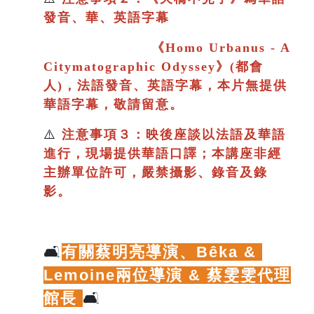
發音、華、英語字幕
《
Homo Urbanus - A
Citymatographic Odyssey》(都會
人)，法語發音、英語字幕，本片
無提供
華語字幕，敬請留意。
⚠️
注意事項３：映後座談以法語及華語
進行
，現場提供華語口譯；
本講座非經
主辦單位許可，嚴禁攝影、錄音及錄
影。
🛋️
有關蔡明亮導演、
Bêka & 
Lemoine兩位導演 & 蔡雯雯代理
館長
🛋️