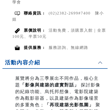
學會
聯絡資訊 :
(02)2382-2699#7400 陳小
姐
票價說明 :
活動免費，須購票入館｜全票
100元、半票50元
提供服務 :
服務諮詢、無線網路
活動內容介紹
展覽將分為三季展出不同作品，核心主
題
「影像與建築的虛實對話」
探討影像
的紀錄功能、烏托邦想像、電影院建築
作為觀影容器，以及建築作為影像場景
的多重角色；
「再現建築光影氛圍」
聚