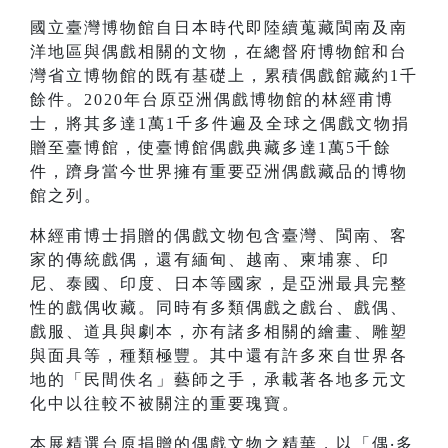
國立臺灣博物館自日本時代即陸續蒐藏閩南及南
洋地區與偶戲相關的文物，在總督府博物館和台
灣省立博物館的既有基礎上，累積偶戲館藏約1千
餘件。2020年台原亞洲偶戲博物館的林經甫博
士，將其多達1萬1千多件遍及全球之偶戲文物捐
贈至臺博館，使臺博館偶戲典藏多達1萬5千餘
件，躋身當今世界擁有重要亞洲偶戲藏品的博物
館之列。
林經甫博士捐贈的偶戲文物包含臺灣、閩南、客
家的傳統戲偶，還有緬甸、越南、柬埔寨、印
尼、泰國、印度、日本等國家，是亞洲最具完整
性的戲偶收藏。同時有多類偶戲之戲台、戲偶、
戲服、道具與劇本，亦有諸多相關的繪畫、雕塑
與面具等，種類極豐。其中還有許多來自世界各
地的「民間佚名」藝師之手，承載著各地多元文
化中以往較不被關注的重要瑰寶。
本展精選台原捐贈的偶戲文物之精華，以「偶‧多