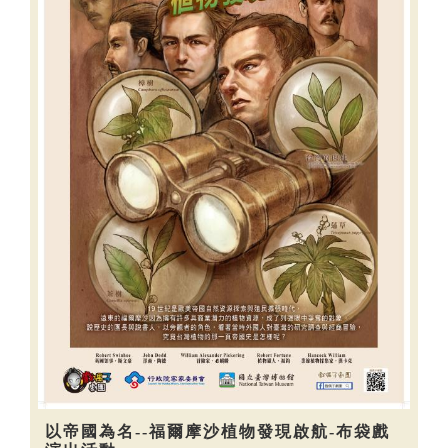
以帝國為名--福爾摩沙植物發現啟航-布袋戲