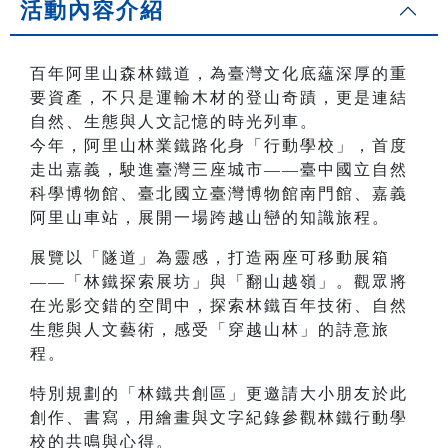
活動內容介紹
百年阿里山森林鐵道，為臺灣文化底蘊深厚的重
要資產，不只是運輸木材的登山奇蹟，更是連結
自然、生態與人文記憶的時光列車。
今年，阿里山林業鐵路化身「行動學校」，首度
走出嘉義，駛進臺灣三座城市——臺中國立自然
科學博物館、臺北國立臺灣博物館南門館、嘉義
阿里山車站，展開一場跨越山巒的知識旅程。
展覽以「隧道」為靈感，打造兩座可移動展箱
——「林鐵探索展坊」與「翻山越嶺」。觀眾將
在光影交錯的空間中，探索林鐵百年技術、自然
生態與人文藝術，感受「穿越山林」的詩意旅
程。
特別規劃的「林鐵共創區」更邀請大小朋友於此
創作、書寫，用繪畫與文字紀錄參觀林鐵行動學
校的共鳴與心得。