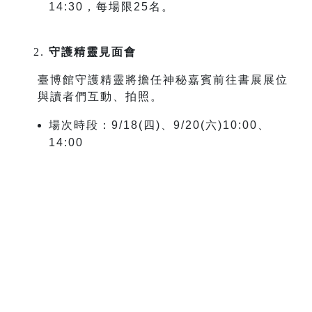
14:30
，每場限
25名
。
守護精靈見面會
臺博館守護精靈將擔任神秘嘉賓前往書展展位
與讀者們互動、拍照。
場次時段：
9/18(
四
)
、
9/20(
六
)
10:00
、
14:00