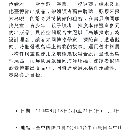
位繪本、「雲之獸」漫畫、「捉迷藏」繪本及其
他臺博館出版品，帶領讀者藉由聆聽、觀察來探
索島嶼上的驚奇與博物館的秘密，在書展期間服
務兒童、青少年、親子讀者，推廣本館豐富多元
的出版品。展位空間配合主題以「島嶼探索」為
設計理念，讀者如同博物學家、探險家，透過觀
察、聆聽發現島嶼上精彩的故事。運用舊木料展
示構件與重複使用之展櫃展板組合設計呈現出島
型展區，而屏風展版如同海洋環繞，使讀者徜徉
於臺博館出版品中，同時達成展示構件永續性、
零廢棄之目標。
日期：
114
年
9
月
18
日
(
四
)
至
21
日
(
日
)
，共
4
日
地點：臺中國際展覽館
(414
台中市烏日區中山