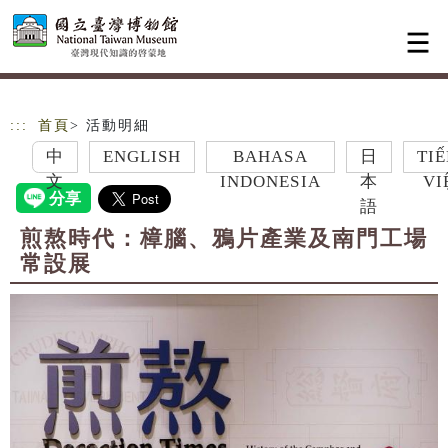
跳到主要內容
網站導覽
:::
首頁
> 活動明細
中
ENGLISH
BAHASA
日
TIẾNG
文
INDONESIA
本
VIỆT
語
煎熬時代：樟腦、鴉片產業及南門工場
常設展