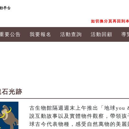
如切換分頁再回到本
重要公告
我要報名
活動查詢
活動回顧
導
恐龍石光跡
古生物館隔週週末上午推出「地球you 
說互動故事以及實體物件觀察，帶領孩
球古今代表物種，感受自然萬物的美麗與