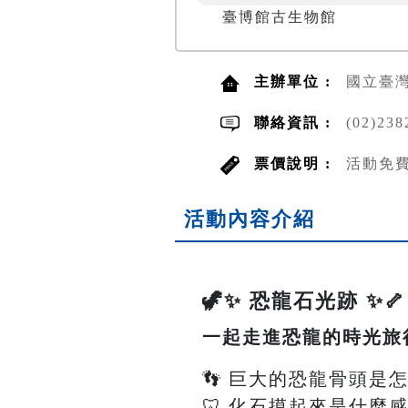
臺博館古生物館
主辦單位 :
國立臺
聯絡資訊 :
(02)2
票價說明 :
活動免
活動內容介紹
🦖✨ 恐龍石光跡 ✨🦴
一起走進恐龍的時光旅
👣 巨大的恐龍骨頭是
🦷 化石摸起來是什麼