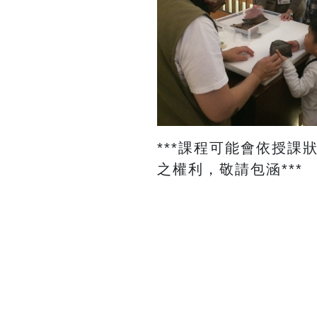
​***課程可能會依
之權利，敬請包涵***