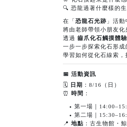
🔍 恐龍過著什麼樣的
在「
恐龍石光跡
」活動
將由老師帶領小朋友化
透過
齒爪化石觸摸體
一步一步探索化石形成
學習如何從化石線索，
📅 活動資訊
🗓
日期
：8/16（日）
⏰
時間
：
第一場｜14:00–15:
第二場｜15:30–16:
📍
地點
：古生物館・