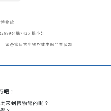
灣博物館
3822699分機7425 楊小姐
費，須憑當日古生物館或本館門票參加
行吧！
怎麼來到博物館的呢？
感覺？