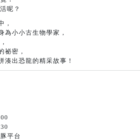
生活呢？
中，
身為小小古生物學家，
驗
，
的祕密，
拼湊出恐龍的精采故事！
00
30
鯨豚平台