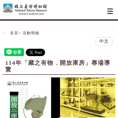
跳到主要內容
網站導覽
:::
首頁
> 活動明細
中文
114年「藏之有物．開放庫房」專場導
覽