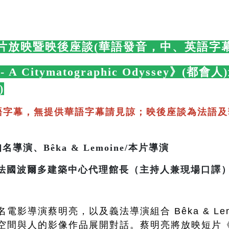
片放映暨映後座談(華語發音，中、英語字幕
s - A Citymatographic Odyssey》
)
🛋️
語字幕，無提供華語字幕請見諒；映後座談為法語及
導演、Bêka & Lemoine/本片導演
多建築中心代理館長（主持人兼現場口譯
電影導演蔡明亮，以及義法導演組合 Bêka & Le
空間與人的影像作品展開對話。蔡明亮將放映短片