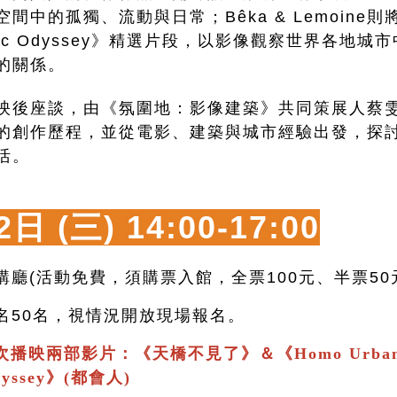
中的孤獨、流動與日常；Bêka & Lemoine則將放映
graphic Odyssey》精選片段，以影像觀察世界各
的關係。
映後座談，由《氛圍地：影像建築》共同策展人蔡
的創作歷程，並從電影、建築與城市經驗出發，探
活。
2日 (三)
14:00-17:00
講廳(活動免費，須購票入館，全票100元、半票50
報名50名，視情況開放現場報名。
次播映兩部影片：
《
天橋不見了
》＆
《
Homo Urban
Odyssey》(都會人)