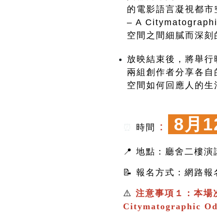
的電影語言凝視都市空間
– A Citymato
空間之間細膩而深刻
放映結束後，將舉行
兩組創作者分享各自
空間如何回應人的生
8月1
：
⏰
時間
📍 地點：廳舍二樓演
📝 報名方式：網路
⚠️
注意事項１：本場
Citymatographic 