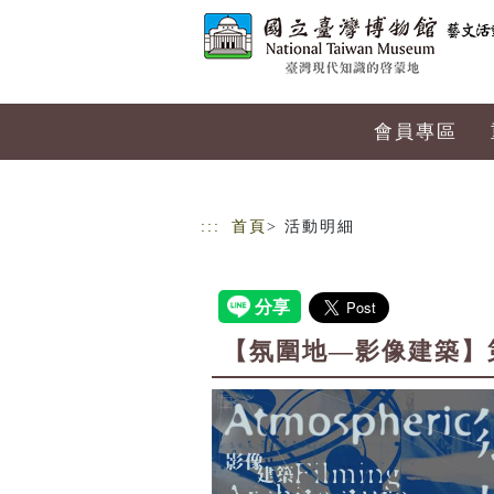
跳到主要內容
網站導覽
會員專區
:::
首頁
> 活動明細
【氛圍地—影像建築】第三