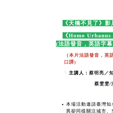
🛋️
《天橋不見了》影
🛋️
《Homo Urbanu
(法語發音，英語字幕
（本片法語發音，英
口譯)
🎙️
主講人：
蔡明亮／知名
蔡雯雯/法國波爾
本場活動邀請臺灣知名
異卻同樣關注城市、