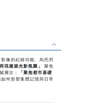
討影像的紀錄功能、烏托邦
再現建築光影氛圍」
聚焦
膩層次；
「聚焦都市基礎
施如何形塑集體記憶與日常