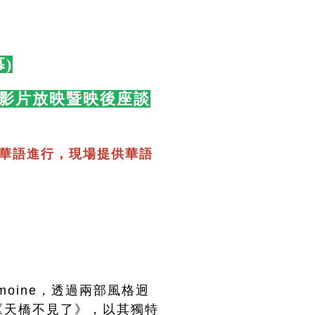
)
🛋️
(都會人)影片放映暨映後座談
華語進行，現場提供華語
）
moine，透過兩部風格迥
《天橋不見了》，以其獨特