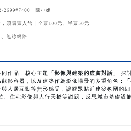
82-2699#7400 陳小姐
，須購票入館｜全票100元、半票50元
詢、無線網路
不同作品，核心主題
「影像與建築的虛實對話」
探
為觀影容器，以及建築作為影像場景的多重角色；
「
音與人居互動等無形感受，讓觀眾貼近建築氛圍的細
遊、住宅影像與人行天橋等議題，反思城市基礎設